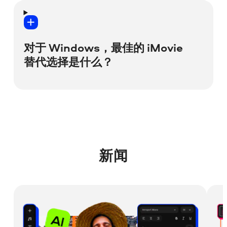
专注于创作，而不用阅读复杂的手册。
如果您在使用专业的视频编辑软件，即使添
加最简单的视频过渡，也可能会因为按错按
如果您希望拥有一款可以立即下载并使用的
钮和探索建议而耗费数小时。这肯定不会带
对于 Windows，最佳的 iMovie
简单视频编辑软件，不妨试试它。
来愉快的体验。
替代选择是什么？
下载 Movavi Video Editor
使用 Movavi Video Editor，添加过渡大约只
下载 Mac 版 Movavi Video Editor
需 3 秒 – 只需在剪辑之间拖放所需过渡。没
如果您已阅读了上面的答案，可能会猜到我
错，就是这么简单！如需详细了解不同类型
们将在这里推荐哪款软件。不开玩笑，
的过渡，请点击以下链接：
Movavi Video Editor 在功能和易用性方面都
是 iMovie 的绝佳替代选择。试用一下，您就
如何为视频选择过渡
(英文文章)
新闻
会明白我们在说什么。
如需详细了解 Windows 的 iMovie 替代选
择，请阅读以下文章：
Windows 的 iMovie 替代选择 (
英文文章)