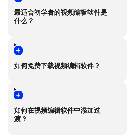
是，完全免费的第三方软件可能包含恶意代
码，这些恶意代码可能会窃取您的个人数据
最适合初学者的视频编辑软件是
和财务信息。
什么？
因此，我们创建了完全安全且易于使用的
Movavi Video Editor！您可以试用免费版，
我们致力于使我们的软件尽可能简单直观。
但免费版有以下限制：包含 Movavi 水印，
有时，我们甚至请祖父母辈进行测试！因
仅可编辑 60 秒视频或一半的音频长度，导出
此，我们可以肯定地说，Movavi Video
如何免费下载视频编辑软件？
文件时会锁定部分高级功能。如果您喜欢这
Editor 是最适合初学者的视频编辑软件之
款软件，可以购买完整版的终身许可证或按
一。
年订阅，购买后编辑视频没有任何限制，并
且可以使用全部功能。
如果您需要一个提供免费下载选项的视频编
即使您之前从未尝试过编辑视频，也可以在
辑软件，Movavi Video Editor 是不二之选。
20 分钟内掌握这款 Movavi 编辑软件 – 它拥
这是一款可供免费下载和试用的视频编辑软
有易于理解的界面、方便的工具提示，并且
如何在视频编辑软件中添加过
件，不过您需要在 7 天后购买完整版本。应
我们的支持团队随时准备为您提供帮助，助
渡？
用拥有出色的片头预设、众多引人注目的效
力您展现自己的创造力。
果以及过渡，还拥有直观的界面，让您可以