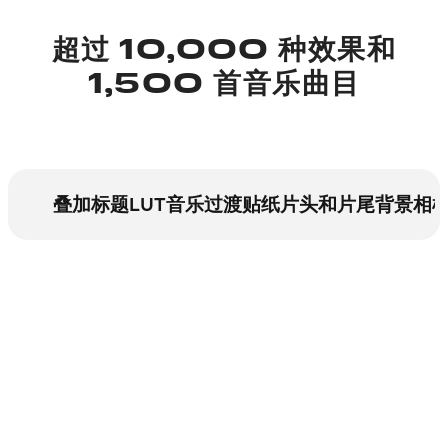
超过 10,000 种效果和
1,500 首音乐曲目
叠加
标题
LUT
音乐
过渡
贴纸
片头和片尾
背景
相