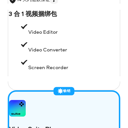
3 合 1 视频捆绑包
Video Editor
Video Converter
Screen Recorder
畅销