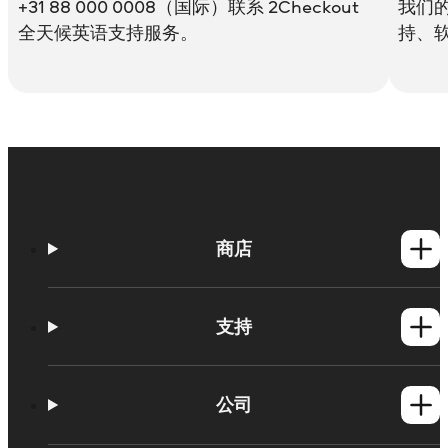
+31 88 000 0008（国际）联系 2Checkout
我们
全天候英语支持服务。
持、
商店
Windows产品
Mac产品
支持
帮助中心
操作说明
公司
Movavi 产品系统要求