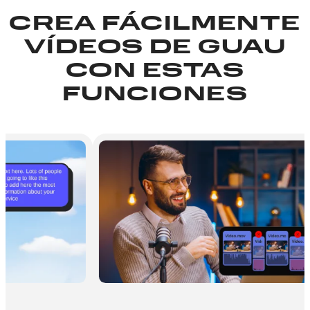
CREA FÁCILMENTE
VÍDEOS DE GUAU
CON ESTAS
FUNCIONES
Efectos aj
Mejore sus víd
nuevos efectos
de polvo hasta
personalizable
adicional a su