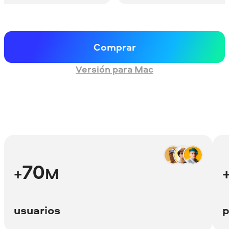
Comprar
Versión para Mac
70
+
M
usuarios
p