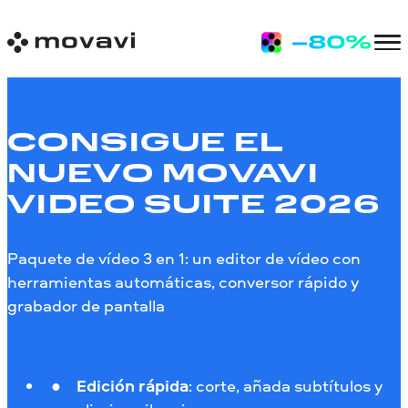
CONSIGUE EL
NUEVO MOVAVI
VIDEO SUITE 2026
Paquete de vídeo 3 en 1: un editor de vídeo con
herramientas automáticas, conversor rápido y
grabador de pantalla
Edición rápida
: corte, añada subtítulos y