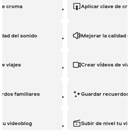
croma
Aplicar clave de croma
d del sonido
Mejorar la calidad del 
iajes
Crear vídeos de viajes
s familiares
Guardar recuerdos fam
videoblog
Subir de nivel tu video