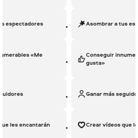
espectadores
Asombrar a tus espec
erables «Me
Conseguir innumerabl
gusta»
dores
Ganar más seguidores
 les encantarán
Crear vídeos que les e