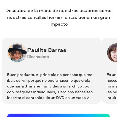
Cómo elegir transiciones para tu vídeo
Paquete para YouTube «Mi canal»
Descubra de la mano de nuestros usuarios cómo
Para obtener más información sobre los
Paquete para YouTube «Mi canal» (2.ª
nuestras sencillas herramientas tienen un gran
equivalentes a iMovie para Windows, lee
parte)
impacto
el artículo de abajo.
Alternativas a iMovie para Windows
Paulita Barras
Diseñadora
Buen producto. Al principio no pensaba que me
Es un
iba a servir, porque no podía hacer lo que creía
neces
que haría (transferir un vídeo a un archivo .jpg
forma
con imágenes individuales). Pero hoy necesitaba
las h
insertar el contenido de un DVD en un vídeo y
intui
funcionó a la perfección.
las e