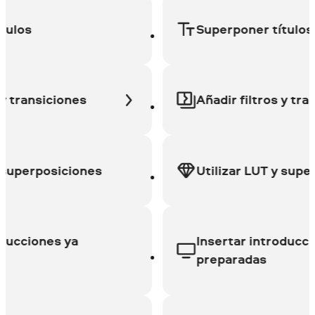
os
Superponer títulos
ransiciones
Añadir filtros y transic
perposiciones
Utilizar LUT y superpo
ciones ya
Insertar introduccione
preparadas