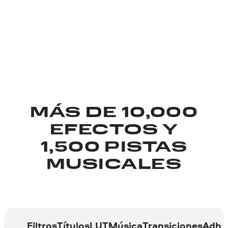
MÁS DE 10,000
EFECTOS Y
1,500 PISTAS
MUSICALES
Filtros
Títulos
LUT
Música
Transiciones
Adhe