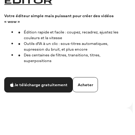
EDITOR
Votre éditeur simple mais puissant pour créer des vidéos
« wow »
Édition rapide et facile : coupez, recadrez, ajustez les
couleurs et la vitesse
Outils d'IA à un clic : sous-titres automatiques,
supression du bruit, et plus encore
Des centaines de filtres, transitions, titres,
superpositions
Acheter
Je télécharge gratuitement