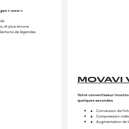
mages « wow »
ile
ts, et plus encore
élections de légendes
MOVAVI
Votre convertisseur inconto
quelques secondes
Conversion de fichi
Compression vidéo
Augmentation de la 