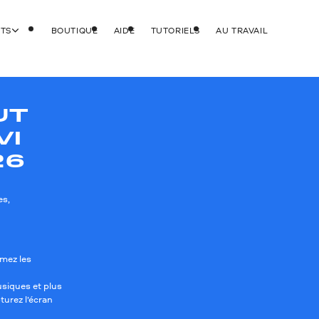
ITS
BOUTIQUE
AIDE
TUTORIELS
AU TRAVAIL
UT
VI
26
es,
imez les
musiques et plus
turez l’écran