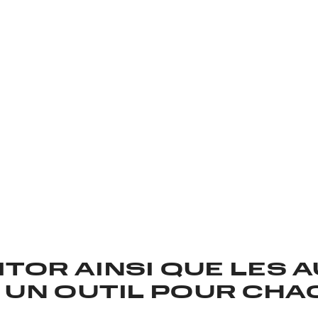
ÉDITION
s exactement ce qu’il vous faut.
ITOR AINSI QUE LES 
UN OUTIL POUR CHA