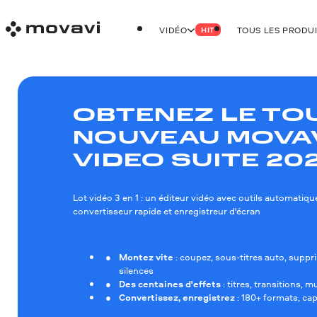
VIDÉO
TOUS LES PRODU
HIT
OBTENEZ LE TO
NOUVEAU MOVA
VIDEO SUITE 20
Lot vidéo 3 en 1 : un éditeur vidéo avec outils automatiqu
convertisseur rapide et enregistreur d'écran
Montez vite
: coupez, sous-titres auto, suppr
silences
Des centaines d'effets
: titres, transitions, 
Convertissez, enregistrez
: 180+ formats, cap