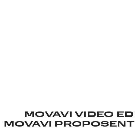
TOUS LOGICIELS D'
Découvrez nos outils vidéo et photo : nous avon
MOVAVI VIDEO ED
MOVAVI PROPOSENT 