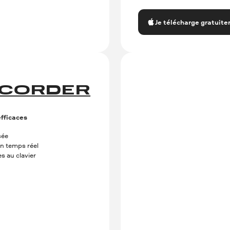
Je télécharge gratuit
ECORDER
efficaces
sée
n temps réel
s au clavier