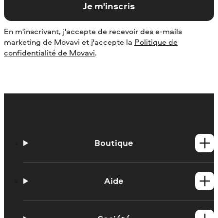
Je m'inscris
En m'inscrivant, j'accepte de recevoir des e-mails
marketing de Movavi et j'accepte la
Politique de
confidentialité de Movavi
.
Boutique
Produits Windows
Produits Mac
Aide
Tutoriels