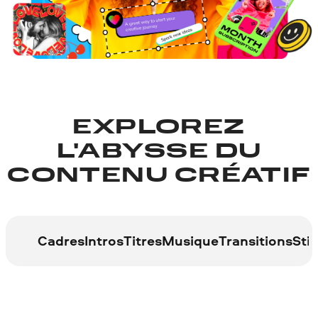
EXPLOREZ
L'ABYSSE DU
CONTENU CRÉATIF
Cadres
Intros
Titres
Musique
Transitions
Sti