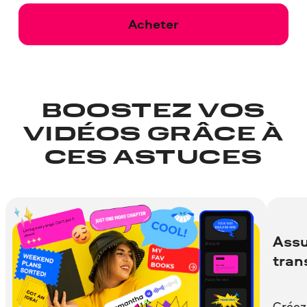
Acheter
BOOSTEZ VOS
VIDÉOS GRÂCE À
CES ASTUCES
Assu
tran
Créez