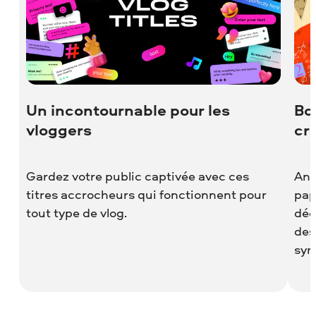
Un incontournable pour les
Bo
vloggers
cr
Gardez votre public captivée avec ces
Ani
titres accrocheurs qui fonctionnent pour
pap
tout type de vlog.
déc
des
sym