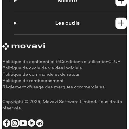
Contacter l'assistance Movavi
Société
Portail de formation
Configuration requise
À propos de Movavi
Limitations de la version d'essai
Témoignages
Les outils
Se désabonner
Critiques des médias
Remboursement
Pourquoi nous choisir
Couper une vidéo
Au travail
Recadrer une vidéo
Changer la vitesse de une vidéo
Pivoter une vidéo
Politique de confidentialité
Conditions d'utilisation
CLUF
Redimensionner une vidéo
Politique de cycle de vie des logiciels
Politique de commande et de retour
Inverser une vidéo
Politique de remboursement
Stabiliser une vidéo
Règlement d'usage des marques commerciales
Ajuster une vidéo
Ajouter du texte à une vidéo
Copyright © 2026, Movavi Software Limited. Tous droits
réservés.