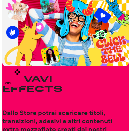
Controlla i dettagli della licenza degli
effetti nella tua app Movavi compatibile
cliccando con il pulsante destro del mouse
sull'effetto che ti interessa per ulteriori
informazioni.
Scopri di più sull’utilizzo dei contenuti dei
programmi Movavi
MOVAVI
EFFECTS
Dallo Store potrai scaricare titoli,
transizioni, adesivi e altri contenuti
extra mozzafiato creati dai nostri