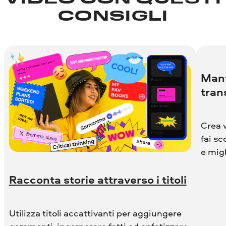
VIDEO CON QUESTI
CONSIGLI
Mant
tran
Crea v
fai sc
e migl
Racconta storie attraverso i titoli
Utilizza titoli accattivanti per aggiungere