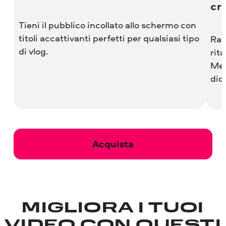
cr
Tieni il pubblico incollato allo schermo con
titoli accattivanti perfetti per qualsiasi tipo
Rav
di vlog.
rit
Mes
did
Acquista
MIGLIORA I TUOI