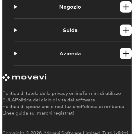
Negozio
Prodotti per Windows
Prodotti per Mac
Guida
Guide
Portale didattico
Azienda
Contattate l'assistenza
Requisiti di sistema
Informazioni su Movavi
Limitazioni della versione di prova
Testimonianze
Annulla abbonamento
Recensioni dei media
Rimborso
Perché scegliere noi
Politica di tutela della privacy online
Termini di utilizzo
Per il lavoro
EULA
Politica del ciclo di vita del software
Politica di spedizione e restituzione
Politica di rimborso
Linee guida sui marchi registrati
Copyright © 2026, Movavi Software Limited. Tutti i diritti