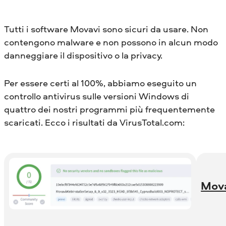
Tutti i software Movavi sono sicuri da usare. Non
contengono malware e non possono in alcun modo
danneggiare il dispositivo o la privacy.
Per essere certi al 100%, abbiamo eseguito un
controllo antivirus sulle versioni Windows di
quattro dei nostri programmi più frequentemente
scaricati. Ecco i risultati da VirusTotal.com:
Mova