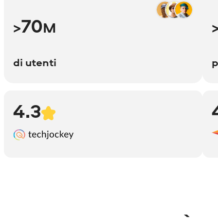
70
>
M
di utenti
p
4.3