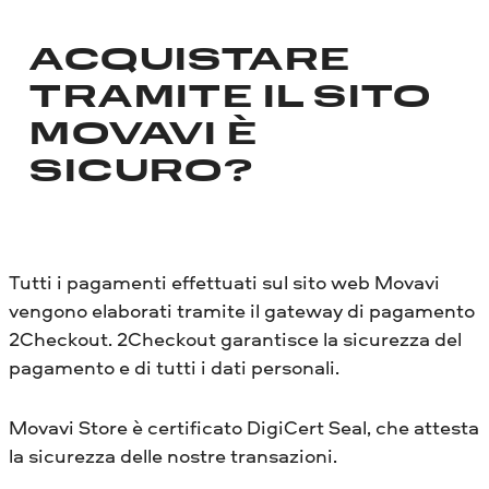
ACQUISTARE
TRAMITE IL SITO
MOVAVI È
SICURO?
Tutti i pagamenti effettuati sul sito web Movavi
vengono elaborati tramite il gateway di pagamento
2Checkout. 2Checkout garantisce la sicurezza del
pagamento e di tutti i dati personali.
Movavi Store è certificato DigiCert Seal, che attesta
la sicurezza delle nostre transazioni.