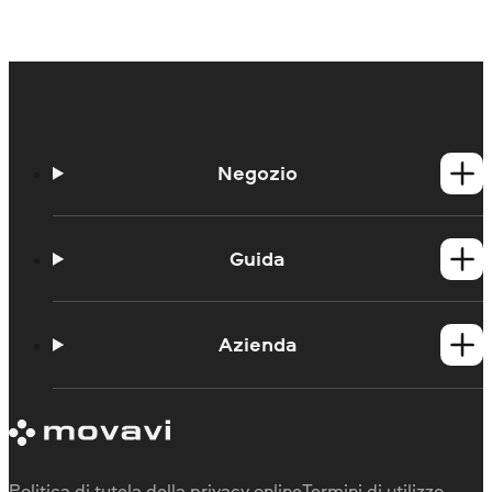
Negozio
Prodotti per Windows
Prodotti per Mac
Guida
Guide
Portale didattico
Azienda
Contattate l'assistenza
Requisiti di sistema
Informazioni su Movavi
Limitazioni della versione di prova
Testimonianze
Annulla abbonamento
Recensioni dei media
Rimborso
Perché scegliere noi
Politica di tutela della privacy online
Termini di utilizzo