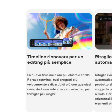
Timeline rinnovata per un
Ritagli
editing più semplice
automa
La nuova timeline è ora più chiara e snella.
Ritaglia i
Porta a termine i tuoi progetti più
automaticam
velocemente e divertiti di più con qualsiasi
prodotto al
cosa, dai brevi video per i social ai film per
soggetto pr
famiglie più lunghi.
al volo. Pe
orizzontali 
elementi pi