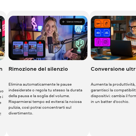
n
Rimozione del silenzio
Conversione ultr
Elimina automaticamente le pause
Aumenta la produttività,
indesiderate o regola tu stesso la durata
garantisci la compatibilità
tuo
della pausa e la soglia del volume.
dispositivi: cambia il fo
 i
Risparmierai tempo ed eviterai la noiosa
in un batter d’occhio.
e
pulizia, così potrai concentrarti sul
divertimento.
!