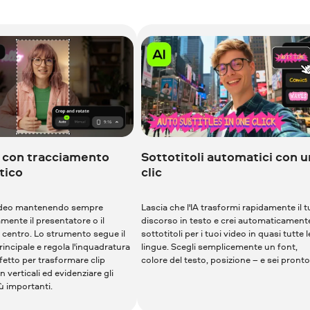
o con tracciamento
Sottotitoli automatici con u
tico
clic
 video mantenendo sempre
Lascia che l'IA trasformi rapidamente il 
ente il presentatore o il
discorso in testo e crei automaticamente
 centro. Lo strumento segue il
sottotitoli per i tuoi video in quasi tutte l
incipale e regola l'inquadratura
lingue. Scegli semplicemente un font,
rfetto per trasformare clip
colore del testo, posizione – e sei pronto
in verticali ed evidenziare gli
ù importanti.