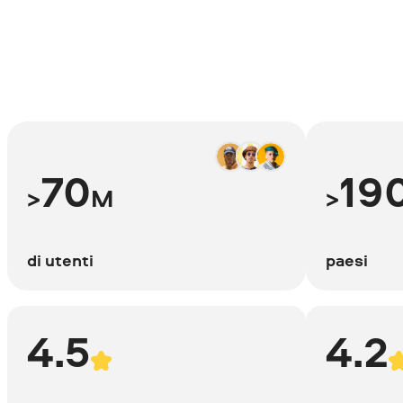
70
19
>
M
>
di utenti
paesi
4.5
4.2