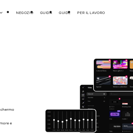
NEGOZIO
GUIDA
GUIDE
PER IL LAVORO
o schermo
umore e