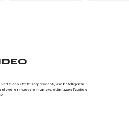
Download gratuito
Download 
VIDEO
ivertiti con effetti sorprendenti, usa l'intelligenza
 sfondi e rimuovere il rumore, ottimizzare l'audio e
io.