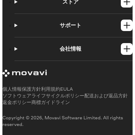
ストア
Windows製品
Mac製品
サポート
ヘルプセンター
使い方
会社情報
学習センター
Movavi製品のシステム要件
Movaviについて
体験版の制約
お客様の声
サブスクリプションのキャンセル
メディアレビュー
払い戻し
当社が選ばれる理由
個人情報保護方針
利用規約
EULA
ソフトウェアライフサイクルポリシー
配送および返品方針
返金ポリシー
商標ガイドライン
Copyright © 2026, Movavi Software Limited. All rights
reserved.