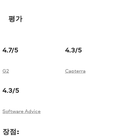
평가
4.7
/5
4.3
/5
G2
Capterra
4.3
/5
Software Advice
장점: