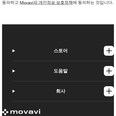
동의하고
Movavi의 개인정보 보호정책
에 동의하는 것입니다.
스토어
Windows 제품
Mac 제품
도움말
사용법
학습 포털
회사
지원 요청
Movavi 제품 시스템 요구 사항
Movavi에 대해
체험판 제한 사항
후기