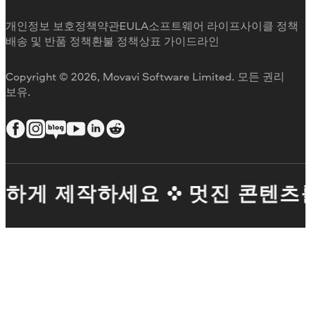
구독 취소
미디어 리뷰
환불
Movavi를 선택하는 이유
개인정보 보호정책
약관
EULA
소프트웨어 라이프사이클 정책
업무용
배송 및 반품 정책
환불 정책
상표 가이드라인
Copyright © 2026, Movavi Software Limited. 모든 권리
보유.
하게 제작하세요
멋진 콘텐츠를