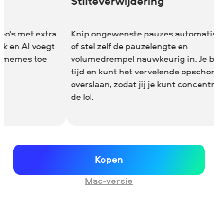
Aanpasb
Verbeter je
effecten, va
retrostijl e
aanpasbaar
cclip te pa
glans te ge
ilteverwijdering
ip ongewenste pauzes automatisch weg
stel zelf de pauzelengte en
umedrempel nauwkeurig in. Je bespaart