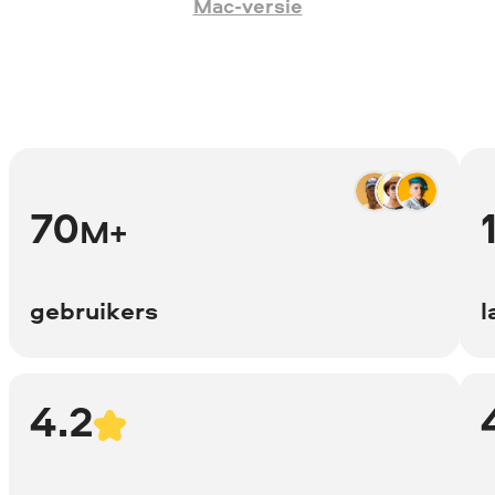
Mac-versie
70
M+
gebruikers
l
4.2