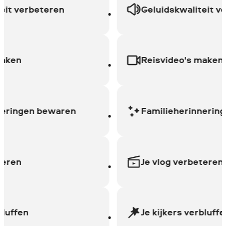
 verbeteren
Geluidskwaliteit verb
en
Reisvideo's maken
ingen bewaren
Familieherinneringen
en
Je vlog verbeteren
ffen
Je kijkers verbluffen