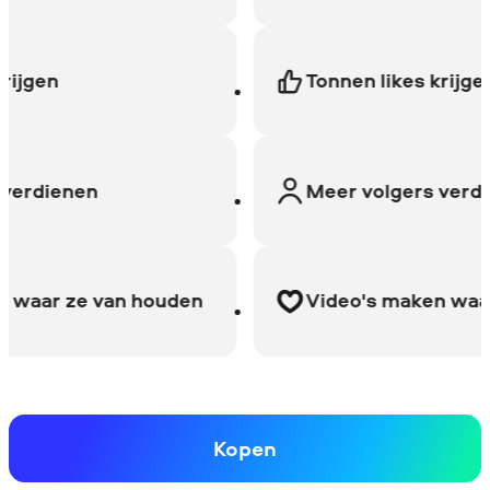
gen
Tonnen likes krijgen
rdienen
Meer volgers verdien
aar ze van houden
Video's maken waar z
Kopen