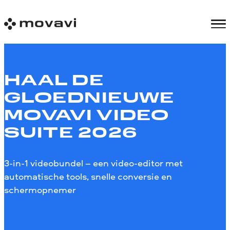
HAAL DE
GLOEDNIEUWE
MOVAVI VIDEO
SUITE 2026
3-in-1 videobundel – een video-editor met
automatische tools, snelle conversie en
schermopnemer