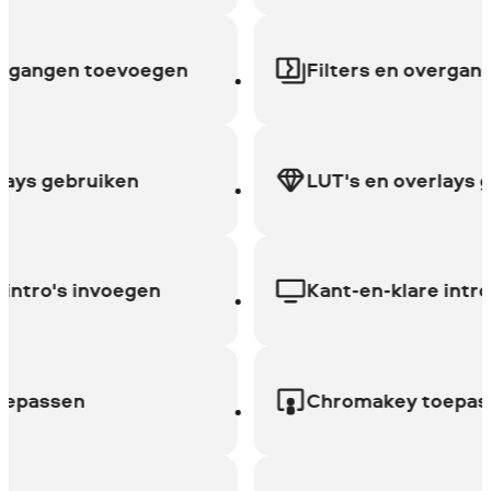
gangen toevoegen
Filters en overgangen
s gebruiken
LUT's en overlays geb
tro's invoegen
Kant-en-klare intro's 
assen
Chromakey toepassen