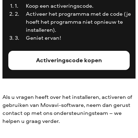
De bestandsgrootte voor
Koop een activeringscode.
Hoe kan ik de de beperkingen van
conversie moet kleiner zijn dan
Activeer het programma met de code (je
proefversies verwijderen?
10 MB
hoeft het programma niet opnieuw te
installeren).
Geniet ervan!
Hoe kan ik de de beperkingen van
proefversies verwijderen?
Activeringscode kopen
Als u vragen heeft over het installeren, activeren of
gebruiken van Movavi-software, neem dan gerust
contact op met ons ondersteuningsteam – we
helpen u graag verder.