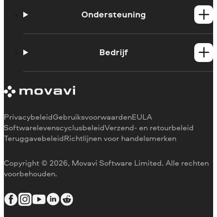
Windows-producten
Mac-producten
Ondersteuning
Handleidingen
Support contacteren
Bedrijf
Systeemvereisten
Beperkingen van de proefversie
Over Movavi
Abonnement annuleren
Ervaringen
Terugbetaling
Mediarecensies
Waarom voor ons kiezen
Privacybeleid
Gebruiksvoorwaarden
EULA
Voor het werk
Softwarelevenscyclusbeleid
Verzend- en retourbeleid
Teruggavebeleid
Richtlijnen voor handelsmerken
Copyright © 2026, Movavi Software Limited. Alle rechten
voorbehouden.