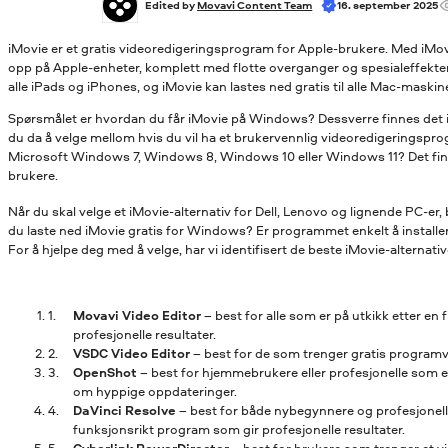
Edited by 
Movavi Content Team
16. september 2025
iMovie er et gratis videoredigeringsprogram for Apple-brukere. Med iMovie
opp på Apple-enheter, komplett med flotte overganger og spesialeffekt
alle iPads og iPhones, og iMovie kan lastes ned gratis til alle Mac-maskine
Spørsmålet er hvordan du får iMovie på Windows? Dessverre finnes det
du da å velge mellom hvis du vil ha et brukervennlig videoredigeringsp
Microsoft Windows 7, Windows 8, Windows 10 eller Windows 11? Det fin
brukere.
Når du skal velge et iMovie-alternativ for Dell, Lenovo og lignende PC-er,
du laste ned iMovie gratis for Windows? Er programmet enkelt å install
For å hjelpe deg med å velge, har vi identifisert de beste iMovie-alternat
Movavi Video Editor
– best for alle som er på utkikk etter en
profesjonelle resultater.
VSDC Video Editor
– best for de som trenger gratis program
OpenShot
– best for hjemmebrukere eller profesjonelle som er
om hyppige oppdateringer.
DaVinci Resolve
– best for både nybegynnere og profesjonelle 
funksjonsrikt program som gir profesjonelle resultater.