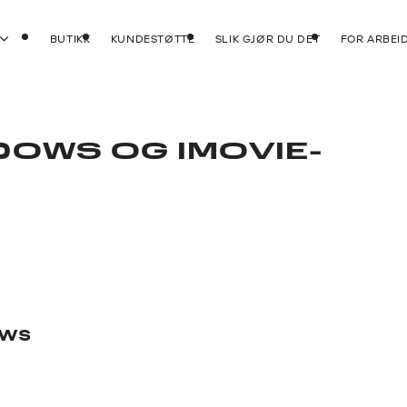
BUTIKK
KUNDESTØTTE
SLIK GJØR DU DET
FOR ARBEI
DOWS OG IMOVIE-
ows