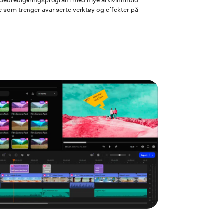
videoredigeringsprogram med mye arkivinnhold
e som trenger avanserte verktøy og effekter på