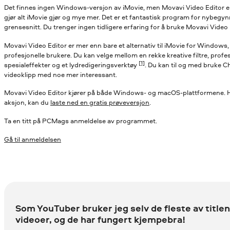
Det finnes ingen Windows-versjon av iMovie, men Movavi Video Editor e
gjør alt iMovie gjør og mye mer. Det er et fantastisk program for nybegyn
grensesnitt. Du trenger ingen tidligere erfaring for å bruke Movavi Video E
Movavi Video Editor er mer enn bare et alternativ til iMovie for Windows
profesjonelle brukere. Du kan velge mellom en rekke kreative filtre, pro
[1]
spesialeffekter og et lydredigeringsverktøy
. Du kan til og med bruke C
videoklipp med noe mer interessant.
Movavi Video Editor kjører på både Windows- og macOS-plattformene. Hv
aksjon, kan du
laste ned en gratis prøveversjon
.
Ta en titt på PCMags anmeldelse av programmet.
Gå til anmeldelsen
Som YouTuber bruker jeg selv de fleste av titl
videoer, og de har fungert kjempebra!