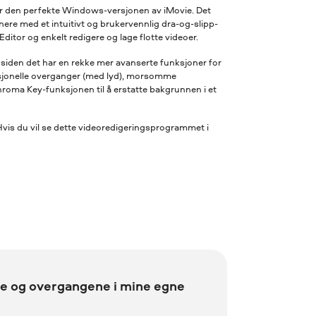
r den perfekte Windows-versjonen av iMovie. Det
nere med et intuitivt og brukervennlig dra-og-slipp-
ditor og enkelt redigere og lage flotte videoer.
, siden det har en rekke mer avanserte funksjoner for
fesjonelle overganger (med lyd), morsomme
hroma Key-funksjonen til å erstatte bakgrunnen i et
is du vil se dette videoredigeringsprogrammet i
ene og overgangene i mine egne