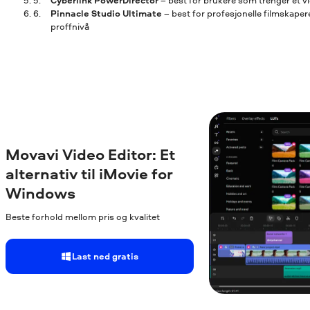
Cyberlink PowerDirector
– best for brukere som trenger et 
Pinnacle Studio Ultimate
– best for profesjonelle filmskaper
proffnivå
Movavi Video Editor: Et
alternativ til iMovie for
Windows
Beste forhold mellom pris og kvalitet
Last ned gratis