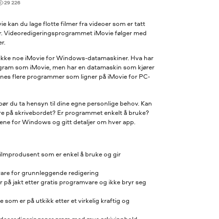
29 226
 kan du lage flotte filmer fra videoer som er tatt
er. Videoredigeringsprogrammet iMovie følger med
r.
 ikke noe iMovie for Windows-datamaskiner. Hva har
rogram som iMovie, men har en datamaskin som kjører
nes flere programmer som ligner på iMovie for PC-
 bør du ta hensyn til dine egne personlige behov. Kan
ere på skrivebordet? Er programmet enkelt å bruke?
ivene for Windows og gitt detaljer om hver app.
 filmprodusent som er enkel å bruke og gir
vare for grunnleggende redigering
 på jakt etter gratis programvare og ikke bryr seg
som er på utkikk etter et virkelig kraftig og