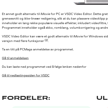
Et annet godt alternativ til iMovie for PC er VSDC Video Editor. Dette gr
grensesnitt og ikke-lineær redigering, slik at du kan plassere videoklipp p
inneholder en lang rekke populære visuelle effekter, inkludert videofiltre
Programmet inneholder også ekko, romklang, volumkorrigering og andre 
VSDC Video Editor kan være et godt alternativ til iMovie for Windows siden
[2]
versjon med flere funksjoner
.
Ta en titt på PCMags anmeldelse av programmet.
Gå til anmeldelsen
Du kan laste ned programmet ved å følge lenken nedenfor
Gå til nedlastingssiden for VSDC
FORDELER:
UL