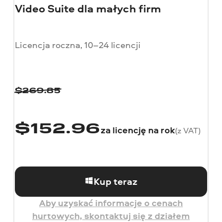
Video Suite dla małych firm
Licencja roczna, 10–24 licencji
$
269.85
$
152.96
za licencję na rok
(z VAT)
Kup teraz
Aby uzyskać informacje o cenach
hurtowych, skontaktuj się z działem