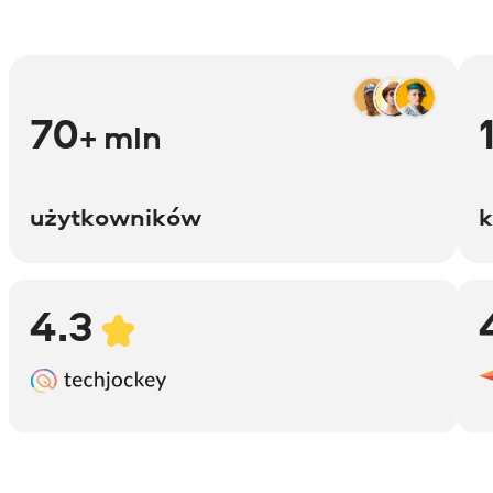
70
+ mln
użytkowników
k
4.3