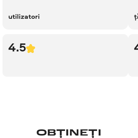
utilizatori
ț
4.5
OBȚINEȚI