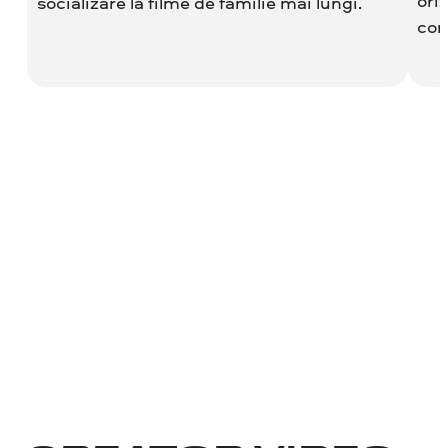
oriz
socializare la filme de familie mai lungi.
con