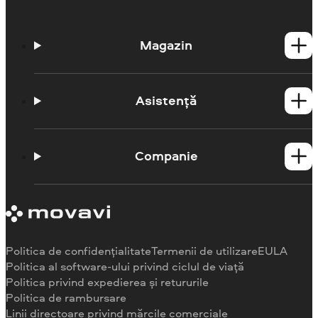
Magazin
Produse Windows
Produse Mac
Asistență
Centrul de ajutor
Cerințe de sistem
Companie
Despre Movavi
Politica de confidențialitate
Termenii de utilizare
EULA
Politica al software-ului privind ciclul de viață
Politica privind expedierea și retururile
Politica de rambursare
Linii directoare privind mărcile comerciale