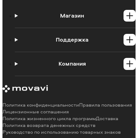
Магазин
Программы для Windows
Программы для Mac
Поддержка
Центр поддержки
Инструкции
Компания
Познавательный портал
Блог Movavi
О Movavi
Системные требования программ
Наши авторы
Ограничения пробных версий
Отзывы пользователей
Отмена подписки
Почему выбирают нас
Политика конфиденциальности
Правила пользования
Способы оплаты
Вакансии
Лицензионные соглашения
Политика жизненного цикла программ
Доставка
Возврат средств
Политика возврата денежных средств
Руководство по использованию товарных знаков