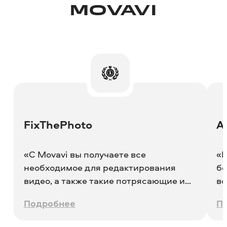
MOVAVI
FixThePhoto
Al
«C Movavi вы получаете все
«M
необходимое для редактирования
бо
видео, а также такие потрясающие и
вс
очень удобные функции, как
п
Подробнее
П
обнаружение битов, удаление шума,
по
быстрое создание видео, которые
по