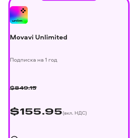
Movavi Unlimited
Подписка на 1 год
$
849.15
$
155.95
(вкл. НДС)