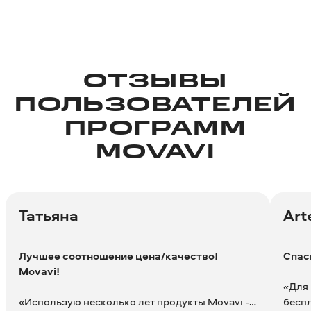
превращают создание видео в
простой процесс».
ОТЗЫВЫ
ПОЛЬЗОВАТЕЛЕЙ
ПРОГРАММ
MOVAVI
Татьяна
Ar
Лучшее соотношение цена/качество!
Спас
Movavi!
«‎Для
«‎Использую несколько лет продукты Movavi -
беспл