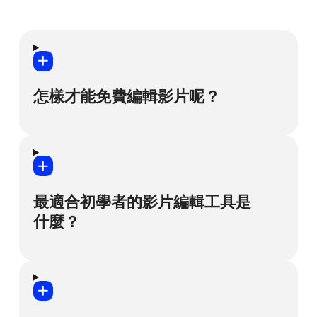
怎樣才能免費編輯影片呢？
網際網路上有許多免費的影片編輯工具可
用。然而，完全免費的第三方軟體可能含有
惡意程式碼，可能會竊取您的個人資料與財
最適合初學者的影片編輯工具是
務資訊。
什麼？
為了解決這個問題，我們創造了 100% 安全
而且容易使用的 Movavi Video Editor！您可
我們努力將軟體設計得既簡單又直觀。有時
以先免費試用這套軟體，只不過會有一些限
甚至會拜託我們阿公阿嬤幫忙測試！因此，
制，例如：輸出影片會加上 Movavi 浮水