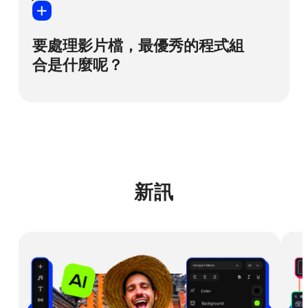
如果您已經看過上面的答案，也許能猜到我
拖曳至片段之間放置即可。沒錯，就是這麼
果將能如何增強您的影片效果。
們要在這裡推薦哪一款軟體。但講真的，撇
簡單。若要深入瞭解各類轉場的資訊，請點
開所有玩笑不談，Movavi Video Editor 不僅
按下方連結。
要處理影片檔，最優秀的程式組
我的 YouTube 頻道特效包
是 iMovie 最佳替代方案，在功能性和易用性
合是什麼呢？
我的 YouTube 頻道特效包 #2
方面，Movai 要強得多了。試用一下，你就
如何為您的影片選擇轉場
知會道我們在說什麼了。
建議您使用 Movavi Screen Recorder 來錄
若要深入瞭解 iMovie 在 Windows 中的替代
影，再使用 Movavi Video Editor 來編輯。
方案，請閱讀以下文章。
您可以透過以下連結來了解這些程式的功
能，並且與其他程式進行比較：
適用於 Windows 的 iMovie 替代軟體
新訊
20 款最優秀的影片剪輯軟體推薦，均無浮水
印，且全都免費
15款免費又好用的Win10螢幕錄影軟體
【2026年更新】