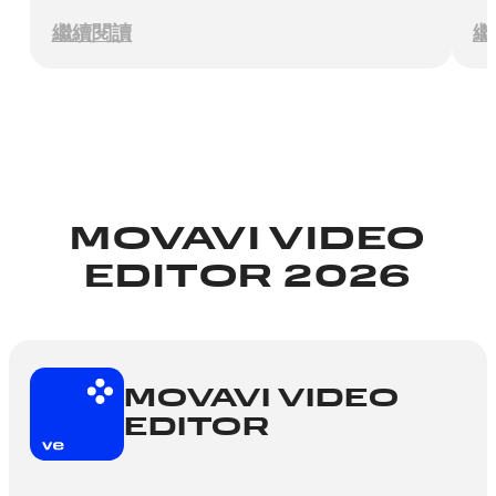
繼續閱讀
繼
MOVAVI VIDEO
EDITOR 2026
MOVAVI VIDEO
EDITOR