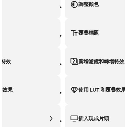
調整顏色
覆疊標題
效
新增濾鏡和轉場特效
果
使用 LUT 和覆疊效果
插入現成片頭