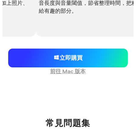
度與音量閾值，節省整理時間，把精力留
塵粒子、光斑洩
趣的部分。
特效皆可完全
的剪輯更閃耀
立即購買
前往 Mac 版本
常見問題集