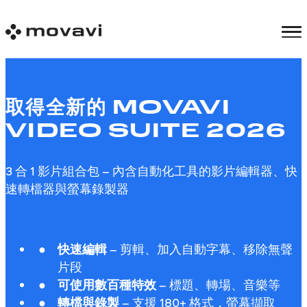
取得全新的 MOVAVI
VIDEO SUITE 2026
3 合 1 影片組合包 – 內含自動化工具的影片編輯器、快
速轉檔器與螢幕錄製器
快速編輯
– 剪輯、加入自動字幕、移除無聲
片段
可使用數百種特效
– 標題、轉場、音樂等
轉檔與錄製
– 支援 180+ 格式，螢幕擷取