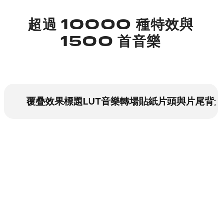
超過 10000 種特效與
1500 首音樂
覆疊效果
標題
LUT
音樂
轉場
貼紙
片頭與片尾
背