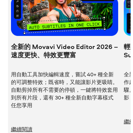
七款把照片轉影片的最推薦軟體【將照片製
作成影片的教學】
全新的 Movavi Video Editor 2026 –
輕鬆
速度更快、特效更豐富
Su
用自動工具加快編輯速度，嘗試 40+ 種全新
全新
的可調整特效；既省時，又能讓影片更吸睛。
作
自動剪掉所有不需要的停頓，一鍵將特效套用
驟
到所有片段，還有 30+ 種全新自動字幕樣式
影
任您享用
繼
繼續閱讀