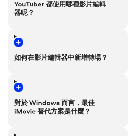
我們可以肯定：Movavi Video Editor 絕對是
YouTuber 都使用哪種影片編輯
印、影片長度限制為 60 秒 (音訊則只能播放
目前最適合初學者使用的影片編輯器之一。
一半的長度)，以及部分進階功能在匯出時無
器呢？
法使用。試用後如果真的喜歡，可以考慮購
即使未曾編輯過影片，也能在 20 分鐘內掌握
買永久授權或年度訂閱，這樣編輯影片時就
Movavi 編輯工具，這全都要歸功於簡單易懂
不會再有任何限制，並且能使用所有的功能
想為 YouTube 創造出引人入勝的內容嗎？想
的介面、方便使用的工具提示，以及我們支
了。
透過辨識度高的片頭和轉場，讓觀眾留下深
援團隊。團隊成員隨時準備好提供協助，鼓
刻印象嗎？想得到更多按讚數和訂閱人數
勵您發揮創意。
如何在影片編輯器中新增轉場？
嗎？就讓 Movavi Video Editor 成為您最完
美的 YouTube 影片編輯軟體吧！這款軟體提
供驚人的預設片頭，眾多吸睛特效與轉場，
如果您使用的是專業級影片編輯軟體，即使
還有直觀式介面，能讓您專注於創作而不用
是最簡單的影片轉場，也可能使您按上大把
閱讀複雜的手冊。
按鈕，或是費盡心思徵求意見。那可不是什
對於 Windows 而言，最佳
麼愉快的經驗。
等等！還有更多好消息！如果您充滿抱負、
iMovie 替代方案是什麼？
打算征服 YouTube，我們特此準備了驚人的
有了 Movavi Video Editor，新增一個轉場特
獎勵，那就是專為 YouTuber 們設計的幾種
效大概只需要 3 秒吧。您只需將想要的轉場
效果包。請參考下方連結，想像一下這些效