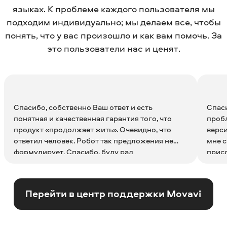
языках. К проблеме каждого пользователя мы
подходим индивидуально; мы делаем все, чтобы
понять, что у вас произошло и как вам помочь. За
это пользователи нас и ценят.
Спасибо, собственно Ваш ответ и есть
Спас
понятная и качественная гарантия того, что
пробл
продукт «продолжает жить». Очевидно, что
верс
ответил человек. Робот так предложения не
мне с
формулирует. Спасибо, буду рад
присл
сотрудничеству. Программа нравится,
ни ко
пользовался давненько, но в ближайшее время
благо
понадобится очень плотно. Удачи и успехов!
Дейст
Перейти в центр поддержки Movavi
Зря не буду беспокоить, но если что-то будет
интересовать, конечно, незамедлительно
обращусь, спасибо!