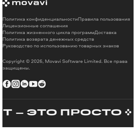
Системные требования программ
Наши авторы
Ограничения пробных версий
Отзывы пользователей
Отмена подписки
Почему выбирают нас
Политика конфиденциальности
Правила пользования
Способы оплаты
Вакансии
Лицензионные соглашения
Политика жизненного цикла программ
Доставка
Возврат средств
Политика возврата денежных средств
Руководство по использованию товарных знаков
Copyright © 2026, Movavi Software Limited. Все права
защищены.
 – ЭТО ПРОСТО
К