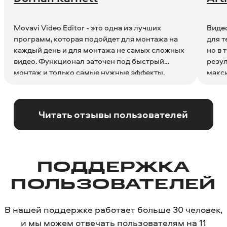
Movavi Video Editor - это одна из лучших
Виде
программ, которая подойдет для монтажа на
для т
каждый день и для монтажа не самых сложных
но в 
видео. Функционал заточен под быстрый
резул
монтаж и только самые нужные эффекты,
макси
вставки и т.д, без перегруженного интерфейса
эта п
и интуитивно понятен каждому.
запар
Читать отзывы пользователей
ПОДДЕРЖКА
ПОЛЬЗОВАТЕЛЕЙ
В нашей поддержке работает больше 30 человек,
и мы можем отвечать пользователям на 11