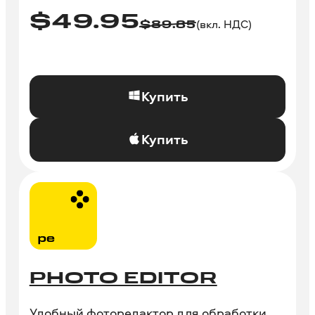
$
49.95
(вкл. НДС)
$
89.85
Купить
Купить
PHOTO EDITOR
Удобный фоторедактор для обработки