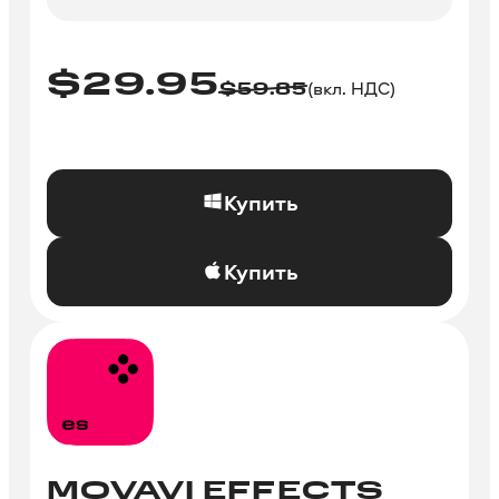
$
29.95
(вкл. НДС)
$
59.85
Купить
Купить
MOVAVI EFFECTS