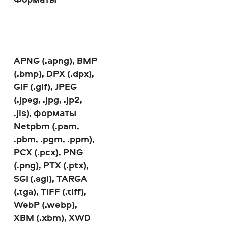
APNG (.apng), BMP
(.bmp), DPX (.dpx),
GIF (.gif), JPEG
(.jpeg, .jpg, .jp2,
.jls), форматы
Netpbm (.pam,
.pbm, .pgm, .ppm),
PCX (.pcx), PNG
(.png), PTX (.ptx),
SGI (.sgi), TARGA
(.tga), TIFF (.tiff),
WebP (.webp),
XBM (.xbm), XWD