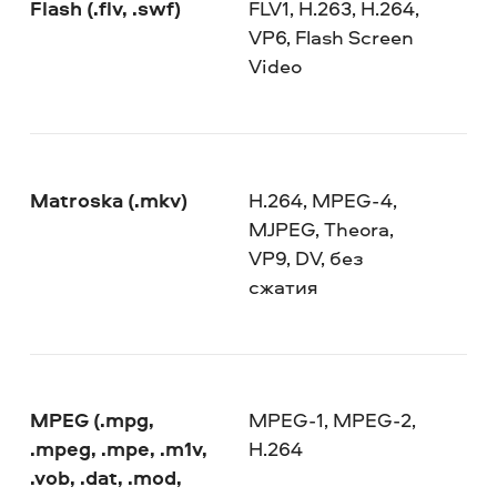
Flash (.flv, .swf)
FLV1, H.263, H.264,
VP6, Flash Screen
Video
Matroska (.mkv)
H.264, MPEG-4,
MJPEG, Theora,
VP9, DV, без
сжатия
MPEG (.mpg,
MPEG-1, MPEG-2,
.mpeg, .mpe, .m1v,
H.264
.vob, .dat, .mod,