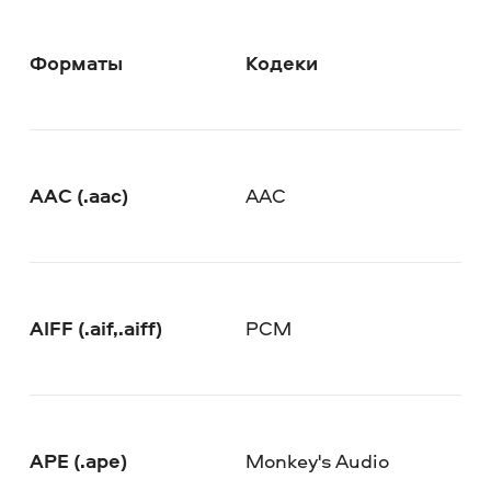
Форматы
Кодеки
AAC (.aac)
AAC
AIFF (.aif,.aiff)
PCM
APE (.ape)
Monkey's Audio