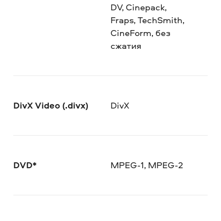
DV, Cinepack,
Fraps, TechSmith,
CineForm, без
сжатия
DivX Video (.divx)
DivX
DVD*
MPEG-1, MPEG-2