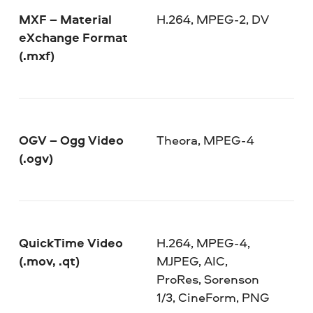
MXF – Material
H.264, MPEG-2, DV
eXchange Format
(.mxf)
OGV – Ogg Video
Theora, MPEG-4
(.ogv)
QuickTime Video
H.264, MPEG-4,
(.mov, .qt)
MJPEG, AIC,
ProRes, Sorenson
1/3, CineForm, PNG