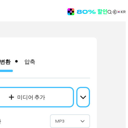
KR
변환
압축
미디어 추가
환
MP3