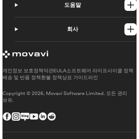
Mac 제품
도움말
사용법
학습 포털
회사
지원 요청
Movavi 제품 시스템 요구 사항
Movavi에 대해
체험판 제한 사항
후기
구독 취소
미디어 리뷰
환불
Movavi를 선택하는 이유
개인정보 보호정책
약관
EULA
소프트웨어 라이프사이클 정책
업무용
배송 및 반품 정책
환불 정책
상표 가이드라인
Copyright © 2026, Movavi Software Limited. 모든 권리
보유.