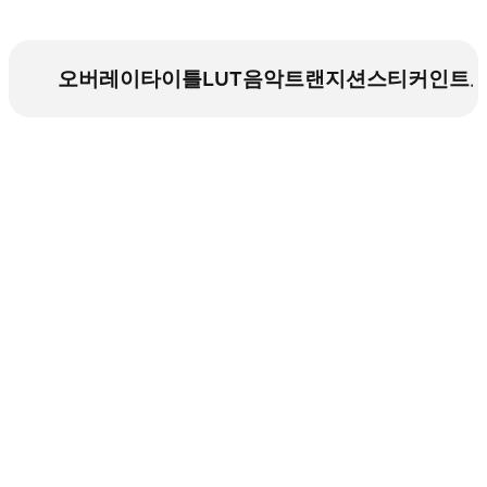
오버레이
타이틀
LUT
음악
트랜지션
스티커
인트로