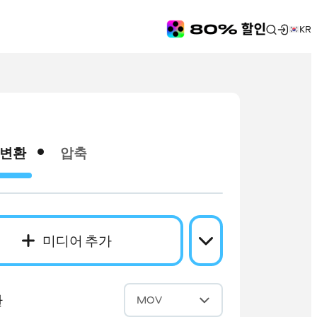
KR
변환
압축
미디어 추가
환
MOV