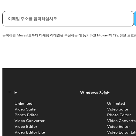
이메일
등록하면 Movavi로부터 마케팅 이메일을 수신하는 데 동의하고
Movavi의 개인정보 보호
Windows 제품
Unlimited
Unlimited
Video Suite
Video Suite
Photo Editor
Photo Editor
Video Converter
Video Converte
Video Editor
Video Editor
Video Editor Lite
Video Editor Lit