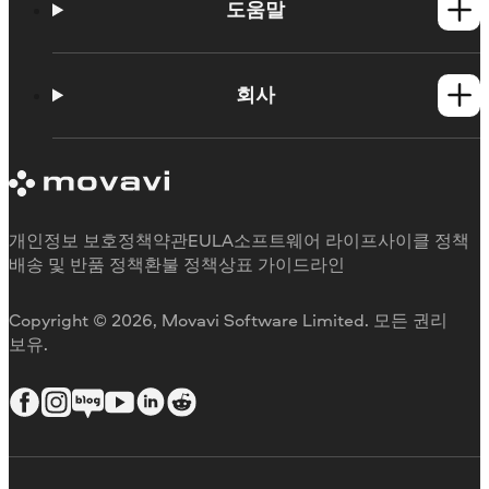
Mac 제품
도움말
사용법
학습 포털
회사
지원 요청
Movavi 제품 시스템 요구 사항
Movavi에 대해
체험판 제한 사항
후기
구독 취소
미디어 리뷰
환불
Movavi를 선택하는 이유
개인정보 보호정책
약관
EULA
소프트웨어 라이프사이클 정책
업무용
배송 및 반품 정책
환불 정책
상표 가이드라인
Copyright © 2026, Movavi Software Limited. 모든 권리
보유.