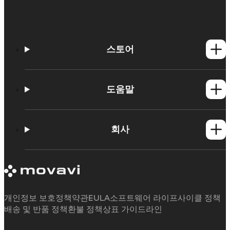
스토어
Windows 제품
Mac 제품
도움말
사용법
학습 포털
회사
지원 요청
Movavi 제품 시스템 요구 사항
Movavi에 대해
체험판 제한 사항
후기
구독 취소
미디어 리뷰
환불
Movavi를 선택하는 이유
개인정보 보호정책
약관
EULA
소프트웨어 라이프사이클 정책
업무용
배송 및 반품 정책
환불 정책
상표 가이드라인