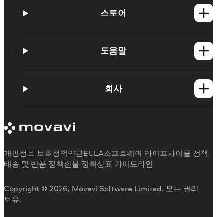
스토어
Windows 제품
Mac 제품
도움말
사용법
학습 포털
회사
지원 요청
Movavi 제품 시스템 요구 사항
Movavi에 대해
체험판 제한 사항
후기
구독 취소
미디어 리뷰
환불
Movavi를 선택하는 이유
개인정보 보호정책
약관
EULA
소프트웨어 라이프사이클 정책
업무용
배송 및 반품 정책
환불 정책
상표 가이드라인
Copyright © 2026, Movavi Software Limited. 모든 권리
보유.