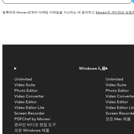
등록하면 Movavi로부터 마케팅 이메일을 수신하는 데 동의하고
Movavi의 개인정보 보호
Windows 제품
Unlimited
Unlimited
Video Suite
Video Suite
Photo Editor
Photo Editor
Video Converter
Video Converte
Video Editor
Video Editor
Video Editor Lite
Video Editor Lit
Screen Recorder
Screen Recorde
PDFChef by Movavi
모든 Mac 제품
온라인 비디오 편집 도구
모든 Windows 제품