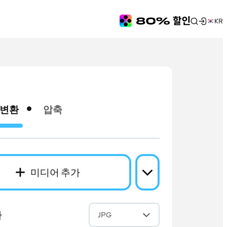
KR
변환
압축
미디어 추가
환
JPG