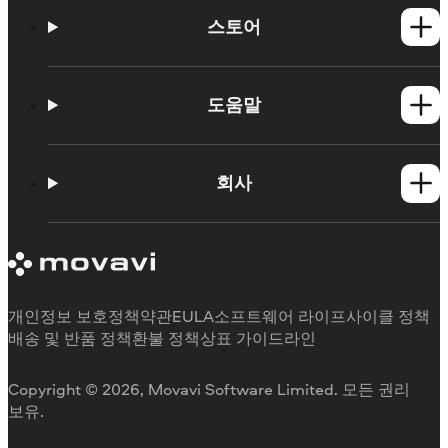
스토어
Windows 제품
Mac 제품
도움말
사용법
학습 포털
회사
지원 요청
Movavi 제품 시스템 요구 사항
Movavi에 대해
체험판 제한 사항
후기
구독 취소
미디어 리뷰
환불
Movavi를 선택하는 이유
개인정보 보호정책
약관
EULA
소프트웨어 라이프사이클 정책
업무용
배송 및 반품 정책
환불 정책
상표 가이드라인
Copyright © 2026, Movavi Software Limited. 모든 권리
보유.