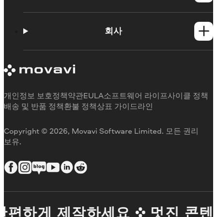
사용법
학습 포털
회사
지원 요청
Movavi 제품 시스템 요구 사항
Movavi에 대해
체험판 제한 사항
후기
구독 취소
미디어 리뷰
환불
Movavi를 선택하는 이유
개인정보 보호정책
약관
EULA
소프트웨어 라이프사이클 정책
업무용
배송 및 반품 정책
환불 정책
상표 가이드라인
Copyright © 2026, Movavi Software Limited. 모든 권리
보유.
간편하게 제작하세요
멋진 콘텐