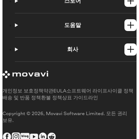
스토어
Windows 제품
Mac 제품
도움말
사용법
학습 포털
회사
지원 요청
Movavi 제품 시스템 요구 사항
Movavi에 대해
체험판 제한 사항
후기
구독 취소
미디어 리뷰
환불
Movavi를 선택하는 이유
개인정보 보호정책
약관
EULA
소프트웨어 라이프사이클 정책
업무용
배송 및 반품 정책
환불 정책
상표 가이드라인
Copyright © 2026, Movavi Software Limited. 모든 권리
보유.