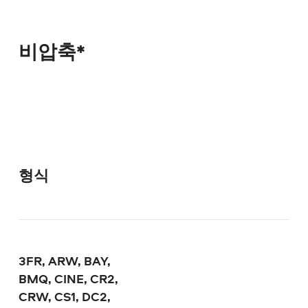
비압축*
형식
3FR, ARW, BAY,
BMQ, CINE, CR2,
CRW, CS1, DC2,