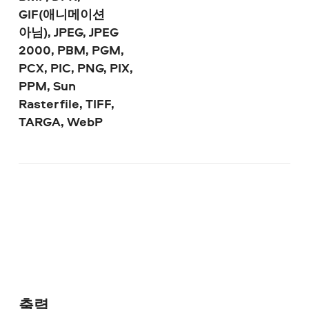
GIF(애니메이션
아님), JPEG, JPEG
2000, PBM, PGM,
PCX, PIC, PNG, PIX,
PPM, Sun
Rasterfile, TIFF,
TARGA, WebP
출력