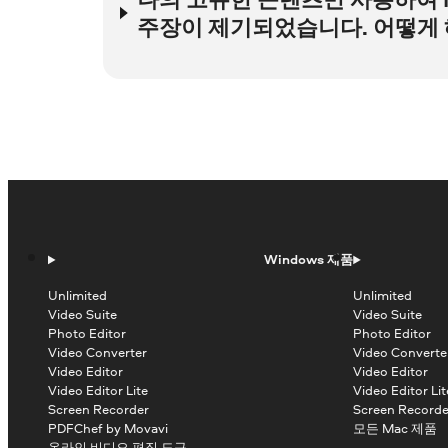
Content ID 소유권 주장과 달리, 저작권 위반 경고는 
주장이 제기되었습니다. 어떻게 
콘텐츠
섹션에서 소유권 주장과 관련된 동영상
Pixabay, Pexels 및 유사 사이트 등 스톡 미디어 
제한사항
열의
저작권
위에 마우스를 올려놓습
저작권 위반 경고에 이의를 제기하려면 저작권 소유자에게 
제3자 서비스에서 콘텐츠를 구입하여 Movavi 프로그램에
있는 권리를 실제로 보유하고 있는지 또는 해당 콘텐츠의 
의미는 아닙니다.
세부정보 보기
를 클릭합니다.
저작권 소유자가 귀하의 콘텐츠를 오인했거나, 교육 또는
몇 가지 예:
조치 선택
>
이의 제기
를 클릭합니다.
귀하의 상황이 위와 다르거나 실수로 다른 사람의 저작권
iTunes에서 음악 트랙을 구입했다고 해서 Yo
다른 사람의 콘텐츠를 카메라에 녹화했다고 해서
이의 제기 프로세스를 시작합니다.
저작권에 대한 일반적인 오해에 대해 자세히 알아보세요
세부정보
섹션에서 “저작권 소유자로부터 콘텐
Windows 제품
받았습니다.”를 선택합니다.
Unlimited
Unlimited
Video Suite
Video Suite
필요한 모든 정보를 제공하고 Movavi 프로
Photo Editor
Photo Editor
명시해 주세요. 콘텐츠를 직접 가져온 웹사이트
Video Converter
Video Converte
첫 번째 질문 아래에 설명된 대로 Movavi 
Video Editor
Video Editor
마우스 오른쪽 버튼으로 클릭하면 이 정보를 찾
Video Editor Lite
Video Editor Lit
Screen Recorder
Screen Recorde
이의 제기를 제출합니다.
PDFChef by Movavi
모든 Mac 제품
온라인 비디오 편집 도구