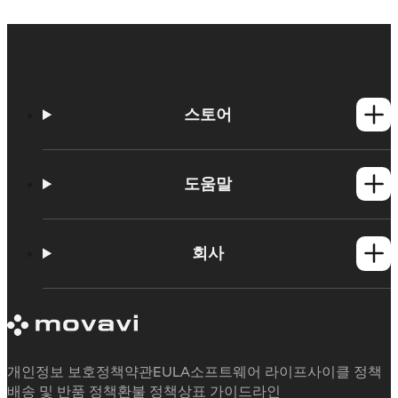
스토어
Windows 제품
Mac 제품
도움말
사용법
학습 포털
회사
지원 요청
Movavi 제품 시스템 요구 사항
Movavi에 대해
체험판 제한 사항
후기
구독 취소
미디어 리뷰
환불
Movavi를 선택하는 이유
개인정보 보호정책
약관
EULA
소프트웨어 라이프사이클 정책
업무용
배송 및 반품 정책
환불 정책
상표 가이드라인