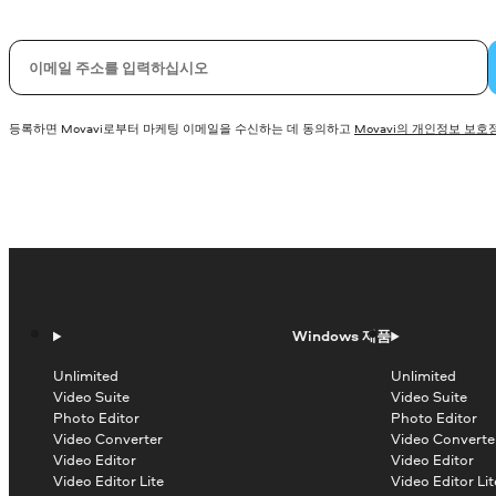
이메일
등록하면 Movavi로부터 마케팅 이메일을 수신하는 데 동의하고
Movavi의 개인정보 보호
Windows 제품
Unlimited
Unlimited
Video Suite
Video Suite
Photo Editor
Photo Editor
Video Converter
Video Converte
Video Editor
Video Editor
Video Editor Lite
Video Editor Lit