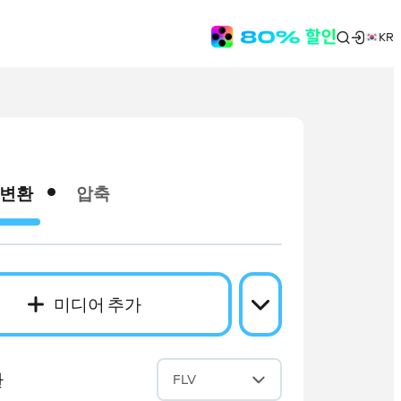
KR
변환
압축
미디어 추가
환
FLV