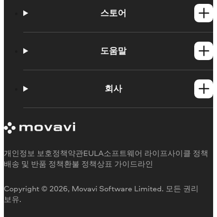
스토어
Windows 제품
Mac 제품
도움말
사용법
학습 포털
회사
지원 요청
Movavi 제품 시스템 요구 사항
Movavi에 대해
체험판 제한 사항
후기
구독 취소
미디어 리뷰
환불
Movavi를 선택하는 이유
개인정보 보호정책
약관
EULA
소프트웨어 라이프사이클 정책
업무용
배송 및 반품 정책
환불 정책
상표 가이드라인
Copyright © 2026, Movavi Software Limited. 모든 권리
보유.