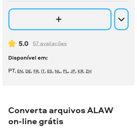
5.0
57
avaliações
Disponível em:
PT
,
,
,
,
,
,
,
,
,
,
EN
DE
FR
IT
ES
NL
PL
JP
KR
ZH
Converta arquivos ALAW
on-line grátis