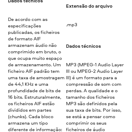
Dados técnicos
Extensão do arquivo
De acordo com as
.mp3
especificações
publicadas, os ficheiros
de formato AIF
armazenam áudio não
Dados técnicos
comprimido em bruto, o
que ocupa muito espaço
de armazenamento. Um
MP3 (MPEG-1 Audio Layer
ficheiro AIF padrão tem
III ou MPEG-2 Audio Layer
uma taxa de amostragem
III) é um formato para a
de 44,1 KHz e uma
compressão de som com
profundidade de bits de
perdas. A qualidade e o
16 bits. Estruturalmente,
tamanho dos ficheiros
os ficheiros AIF estão
MP3 são definidos pela
divididos em partes
sua taxa de bits. Por isso,
(chunks). Cada bloco
se está a pensar como
armazena um tipo
comprimir os seus
diferente de informação:
ficheiros de áudio