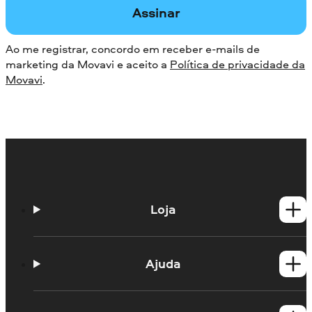
Assinar
Ao me registrar, concordo em receber e-mails de
marketing da Movavi e aceito a
Política de privacidade da
Movavi
.
Loja
Produtos para Windows
Produtos para Mac
Ajuda
Guias práticos