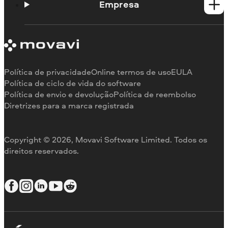
Portal de aprendizagem
Empresa
Contato do suporte
Requisitos de sistema
Sobre a Movavi
Limitações da versão de teste
Testemunhos
Cancelar assinatura
Comentários na mídia
Reembolso
Por que nos escolher
Política de privacidade
Online termos de uso
EULA
Para o trabalho
Política de ciclo de vida do software
Política de envio e devolução
Política de reembolso
Diretrizes para a marca registrada
Copyright © 2026, Movavi Software Limited. Todos os
direitos reservados.