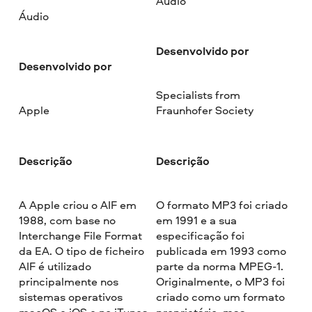
Áudio
Áudio
Desenvolvido por
Desenvolvido por
Specialists from
Apple
Fraunhofer Society
Descrição
Descrição
A Apple criou o AIF em
O formato MP3 foi criado
1988, com base no
em 1991 e a sua
Interchange File Format
especificação foi
da EA. O tipo de ficheiro
publicada em 1993 como
AIF é utilizado
parte da norma MPEG-1.
principalmente nos
Originalmente, o MP3 foi
sistemas operativos
criado como um formato
macOS e iOS e no iTunes.
proprietário, mas