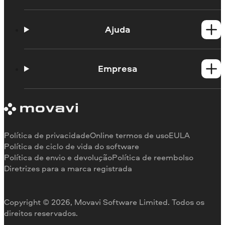
Produtos para Windows
Produtos para Mac
Ajuda
Guias práticos
Portal de aprendizagem
Empresa
Contato do suporte
Requisitos de sistema
Sobre a Movavi
Limitações da versão de teste
Testemunhos
Cancelar assinatura
Comentários na mídia
Reembolso
Por que nos escolher
Política de privacidade
Online termos de uso
EULA
Para o trabalho
Política de ciclo de vida do software
Política de envio e devolução
Política de reembolso
Diretrizes para a marca registrada
Copyright © 2026, Movavi Software Limited. Todos os
direitos reservados.