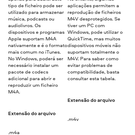
tipo de ficheiro pode ser
aplicações permitem a
utilizado para armazenar
reprodução de ficheiros
música, podcasts ou
M4V desprotegidos. Se
audiolivros. Os
tiver um PC com
dispositivos e programas
Windows, pode utilizar o
Apple suportam M4A
QuickTime, mas muitos
nativamente e é o formato
dispositivos móveis não
mais comum no iTunes.
suportam totalmente o
No Windows, poderá ser
M4V. Para saber como
necessário instalar um
evitar problemas de
pacote de codecs
compatibilidade, basta
adicional para abrir e
consultar esta tabela.
reproduzir um ficheiro
M4A.
Extensão do arquivo
Extensão do arquivo
.m4v
.m4a