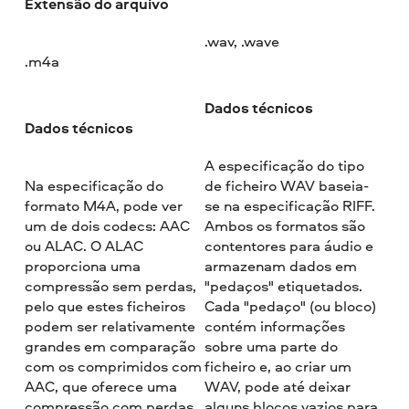
Extensão do arquivo
.wav, .wave
.m4a
Dados técnicos
Dados técnicos
A especificação do tipo
Na especificação do
de ficheiro WAV baseia-
formato M4A, pode ver
se na especificação RIFF.
um de dois codecs: AAC
Ambos os formatos são
ou ALAC. O ALAC
contentores para áudio e
proporciona uma
armazenam dados em
compressão sem perdas,
"pedaços" etiquetados.
pelo que estes ficheiros
Cada "pedaço" (ou bloco)
podem ser relativamente
contém informações
grandes em comparação
sobre uma parte do
com os comprimidos com
ficheiro e, ao criar um
AAC, que oferece uma
WAV, pode até deixar
compressão com perdas.
alguns blocos vazios para