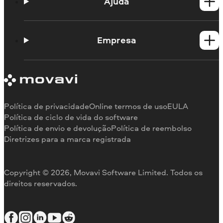
Produtos para Mac
Ajuda
Guias práticos
Portal de aprendizagem
Empresa
Contato do suporte
Requisitos de sistema
Sobre a Movavi
Limitações da versão de teste
Testemunhos
Cancelar assinatura
Comentários na mídia
Reembolso
Por que nos escolher
Política de privacidade
Online termos de uso
EULA
Para o trabalho
Política de ciclo de vida do software
Política de envio e devolução
Política de reembolso
Diretrizes para a marca registrada
Copyright © 2026, Movavi Software Limited. Todos os
direitos reservados.