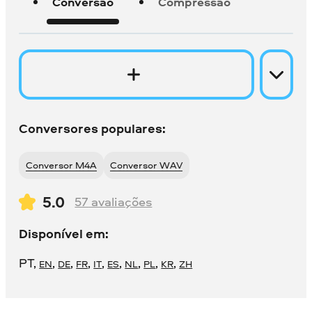
Conversão
Compressão
Conversores populares:
Conversor M4A
Conversor WAV
5.0
57
avaliações
Disponível em:
PT
,
,
,
,
,
,
,
,
,
EN
DE
FR
IT
ES
NL
PL
KR
ZH