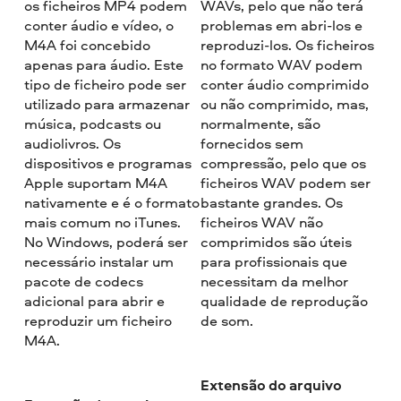
os ficheiros MP4 podem
WAVs, pelo que não terá
conter áudio e vídeo, o
problemas em abri-los e
M4A foi concebido
reproduzi-los. Os ficheiros
apenas para áudio. Este
no formato WAV podem
tipo de ficheiro pode ser
conter áudio comprimido
utilizado para armazenar
ou não comprimido, mas,
música, podcasts ou
normalmente, são
audiolivros. Os
fornecidos sem
dispositivos e programas
compressão, pelo que os
Apple suportam M4A
ficheiros WAV podem ser
nativamente e é o formato
bastante grandes. Os
mais comum no iTunes.
ficheiros WAV não
No Windows, poderá ser
comprimidos são úteis
necessário instalar um
para profissionais que
pacote de codecs
necessitam da melhor
adicional para abrir e
qualidade de reprodução
reproduzir um ficheiro
de som.
M4A.
Extensão do arquivo