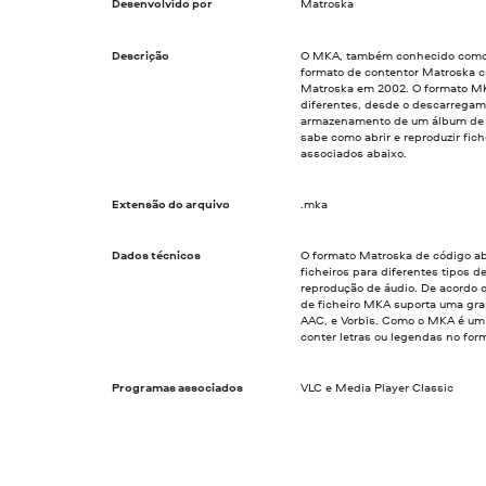
Desenvolvido por
Matroska
Descrição
O MKA, também conhecido como 
formato de contentor Matroska c
Matroska em 2002. O formato MKA
diferentes, desde o descarregame
armazenamento de um álbum de mú
sabe como abrir e reproduzir fic
associados abaixo.
Extensão do arquivo
.mka
Dados técnicos
O formato Matroska de código abe
ficheiros para diferentes tipos 
reprodução de áudio. De acordo c
de ficheiro MKA suporta uma gra
AAC, e Vorbis. Como o MKA é um
conter letras ou legendas no for
Programas associados
VLC e Media Player Classic