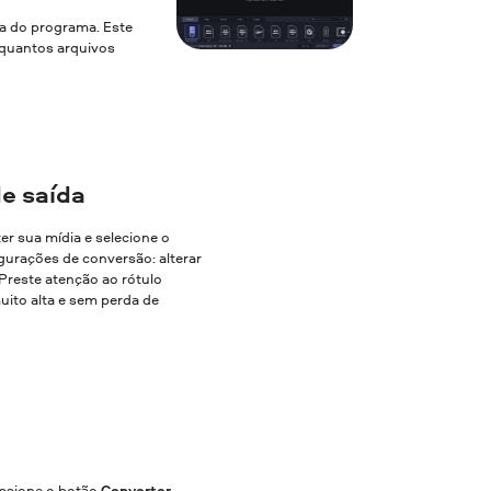
la do programa. Este
a quantos arquivos
e saída
ter sua mídia e selecione o
gurações de conversão: alterar
. Preste atenção ao rótulo
uito alta e sem perda de
essione o botão
Converter