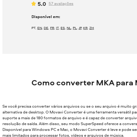
5.0
57
avaliações
Disponível em:
PT
,
EN
,
DE
,
FR
,
IT
,
ES
,
NL
,
PL
,
JP
,
KR
,
ZH
Como converter MKA para 
Se você precisa converter vários arquivos ou se o seu arquivo é muito g
alternativa de desktop. O Movavi Converter é uma ferramenta versátil par
suporte a mais de 180 formatos de arquivo e é capaz de converter arqui
resolução de saída. Além disso, seu modo SuperSpeed oferece a conver
Disponível para Windows PC e Mac, o Movavi Converter é leve e pode
mais limitados para processar fotos, vídeos e arquivos de música.