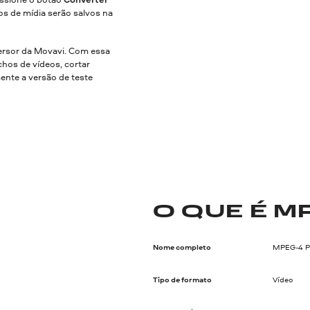
os de mídia serão salvos na
rsor da Movavi. Com essa
hos de vídeos, cortar
mente a versão de teste
O QUE É M
Nome completo
MPEG-4 Pa
Tipo de formato
Vídeo