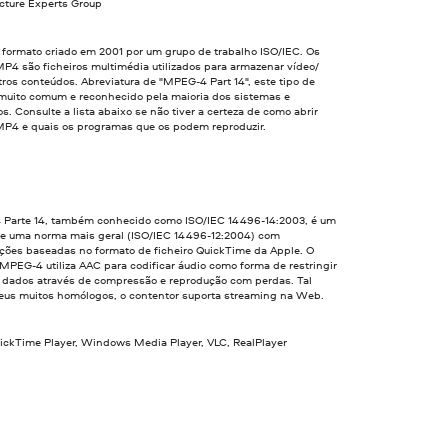
cture Experts Group
formato criado em 2001 por um grupo de trabalho ISO/IEC. Os
MP4 são ficheiros multimédia utilizados para armazenar vídeo/
tros conteúdos. Abreviatura de "MPEG-4 Part 14", este tipo de
é muito comum e reconhecido pela maioria dos sistemas e
os. Consulte a lista abaixo se não tiver a certeza de como abrir
 MP4 e quais os programas que os podem reproduzir.
Parte 14, também conhecido como ISO/IEC 14496-14:2003, é um
e uma norma mais geral (ISO/IEC 14496-12:2004) com
ações baseadas no formato de ficheiro QuickTime da Apple. O
MPEG-4 utiliza AAC para codificar áudio como forma de restringir
e dados através de compressão e reprodução com perdas. Tal
eus muitos homólogos, o contentor suporta streaming na Web.
uickTime Player, Windows Media Player, VLC, RealPlayer