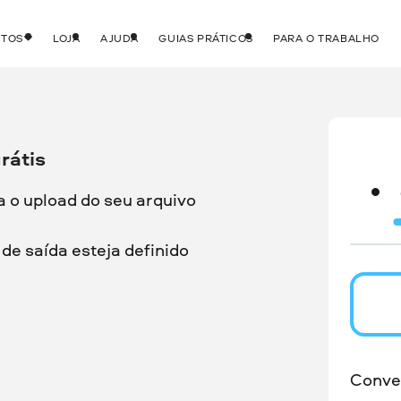
UTOS
LOJA
AJUDA
GUIAS PRÁTICOS
PARA O TRABALHO
rátis
a o upload do seu arquivo
de saída esteja definido
Conve