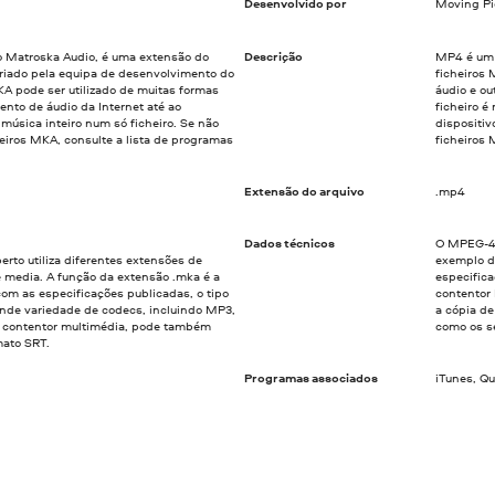
Desenvolvido por
Moving Pi
Matroska Audio, é uma extensão do
Descrição
MP4 é um 
riado pela equipa de desenvolvimento do
ficheiros 
 pode ser utilizado de muitas formas
áudio e ou
nto de áudio da Internet até ao
ficheiro 
sica inteiro num só ficheiro. Se não
dispositiv
heiros MKA, consulte a lista de programas
ficheiros
Extensão do arquivo
.mp4
Dados técnicos
O MPEG-4 
rto utiliza diferentes extensões de
exemplo d
de media. A função da extensão .mka é a
especific
om as especificações publicadas, o tipo
contentor 
nde variedade de codecs, incluindo MP3,
a cópia d
 contentor multimédia, pode também
como os s
mato SRT.
Programas associados
iTunes, Q