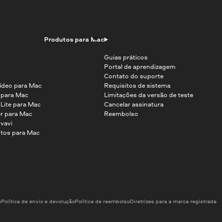
Produtos para Mac
Guias práticos
Portal de aprendizagem
Contato do suporte
ídeo para Mac
Requisitos de sistema
o para Mac
Limitações da versão de teste
 Lite para Mac
Cancelar assinatura
r para Mac
Reembolso
vavi
tos para Mac
e
Política de envio e devolução
Política de reembolso
Diretrizes para a marca registrada