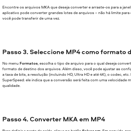
Encontre os arquivos MKA que deseja converter e arraste-os para a jane
aplicativo pode converter grandes lotes de arquivos – não há limite par
você pode transferir de uma vez.
Passo 3. Seleccione MP4 como formato d
No menu
Formatos
, escolha o tipo de arquivo para o qual deseja conver
formato de destino dos arquivos. Além disso, você pode ajustar as confi
a taxa de bits, a resolução (incluindo HD, Ultra HD e até 4K), o codec, etc
SuperSpeed: ele indica que a conversão será feita com uma velocidade m
qualidade.
Passo 4. Converter MKA em MP4
Para definir a pasta de saída, clique no botão
Salvar em
. Em seguida, pr