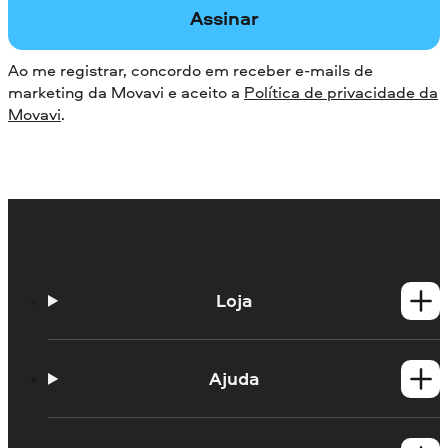
Assinar
Ao me registrar, concordo em receber e-mails de
marketing da Movavi e aceito a
Política de privacidade da
Movavi
.
Loja
Produtos para Windows
Produtos para Mac
Ajuda
Guias práticos