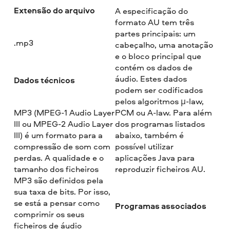
Extensão do arquivo
A especificação do
formato AU tem três
partes principais: um
.mp3
cabeçalho, uma anotação
e o bloco principal que
contém os dados de
áudio. Estes dados
Dados técnicos
podem ser codificados
pelos algoritmos μ-law,
MP3 (MPEG-1 Audio Layer
PCM ou A-law. Para além
III ou MPEG-2 Audio Layer
dos programas listados
III) é um formato para a
abaixo, também é
compressão de som com
possível utilizar
perdas. A qualidade e o
aplicações Java para
tamanho dos ficheiros
reproduzir ficheiros AU.
MP3 são definidos pela
sua taxa de bits. Por isso,
se está a pensar como
Programas associados
comprimir os seus
ficheiros de áudio