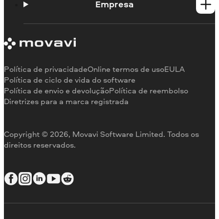
Portal de aprendizagem
Empresa
Contato do suporte
Requisitos de sistema
Sobre a Movavi
Limitações da versão de teste
Testemunhos
Cancelar assinatura
Comentários na mídia
Reembolso
Por que nos escolher
Política de privacidade
Online termos de uso
EULA
Para o trabalho
Política de ciclo de vida do software
Política de envio e devolução
Política de reembolso
Diretrizes para a marca registrada
Copyright © 2026, Movavi Software Limited. Todos os
direitos reservados.