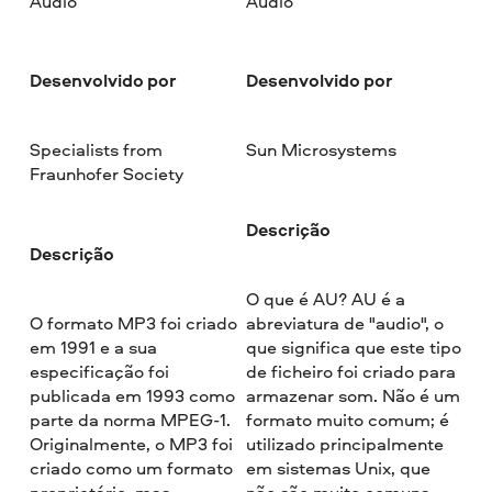
Áudio
Áudio
Desenvolvido por
Desenvolvido por
Specialists from
Sun Microsystems
Fraunhofer Society
Descrição
Descrição
O que é AU? AU é a
O formato MP3 foi criado
abreviatura de "audio", o
em 1991 e a sua
que significa que este tipo
especificação foi
de ficheiro foi criado para
publicada em 1993 como
armazenar som. Não é um
parte da norma MPEG-1.
formato muito comum; é
Originalmente, o MP3 foi
utilizado principalmente
criado como um formato
em sistemas Unix, que
proprietário, mas
não são muito comuns.