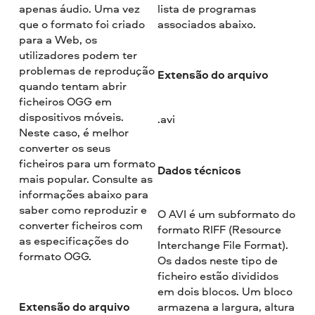
apenas áudio. Uma vez
lista de programas
que o formato foi criado
associados abaixo.
para a Web, os
utilizadores podem ter
problemas de reprodução
Extensão do arquivo
quando tentam abrir
ficheiros OGG em
dispositivos móveis.
.avi
Neste caso, é melhor
converter os seus
ficheiros para um formato
Dados técnicos
mais popular. Consulte as
informações abaixo para
saber como reproduzir e
O AVI é um subformato do
converter ficheiros com
formato RIFF (Resource
as especificações do
Interchange File Format).
formato OGG.
Os dados neste tipo de
ficheiro estão divididos
em dois blocos. Um bloco
Extensão do arquivo
armazena a largura, altura