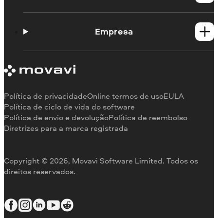
Guias práticos
Portal de aprendizagem
Empresa
Contato do suporte
Requisitos de sistema
Sobre a Movavi
Limitações da versão de teste
Testemunhos
Cancelar assinatura
Comentários na mídia
Reembolso
Por que nos escolher
Política de privacidade
Online termos de uso
EULA
Para o trabalho
Política de ciclo de vida do software
Política de envio e devolução
Política de reembolso
Diretrizes para a marca registrada
Copyright © 2026, Movavi Software Limited. Todos os
direitos reservados.