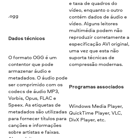
e taxa de quadros do
vídeo, enquanto o outro
.ogg
contém dados de áudio e
vídeo. Alguns leitores
multimédia podem não
reproduzir corretamente a
Dados técnicos
especificação AVI original,
uma vez que esta não
O formato OGG é um
suporta técnicas de
contentor que pode
compressão modernas.
armazenar áudio e
metadados. O áudio pode
ser comprimido com os
Programas associados
codecs de áudio MP3,
Vorbis, Opus, FLAC e
Speex. As etiquetas de
Windows Media Player,
metadados são utilizadas
QuickTime Player, VLC,
para fornecer títulos para
DivX Player, etc.
canções e informações
sobre artistas e faixas.