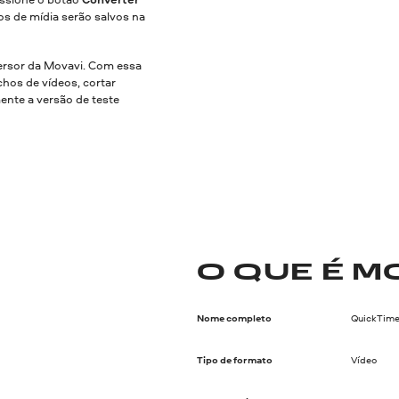
os de mídia serão salvos na
rsor da Movavi. Com essa
hos de vídeos, cortar
mente a versão de teste
O QUE É M
Nome completo
QuickTim
Tipo de formato
Vídeo