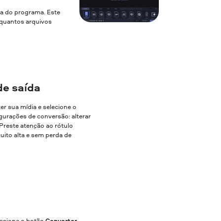
la do programa. Este
a quantos arquivos
de saída
ter sua mídia e selecione o
gurações de conversão: alterar
. Preste atenção ao rótulo
uito alta e sem perda de
essione o botão
Converter