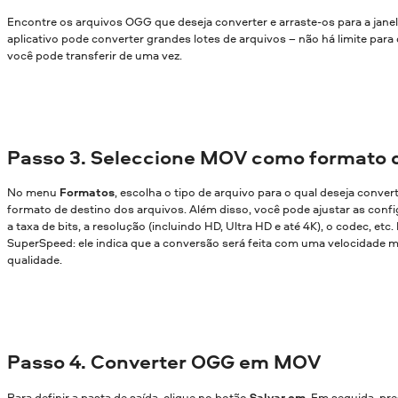
Encontre os arquivos OGG que deseja converter e arraste-os para a jane
aplicativo pode converter grandes lotes de arquivos – não há limite par
você pode transferir de uma vez.
Passo 3. Seleccione MOV como formato 
No menu
Formatos
, escolha o tipo de arquivo para o qual deseja conver
formato de destino dos arquivos. Além disso, você pode ajustar as confi
a taxa de bits, a resolução (incluindo HD, Ultra HD e até 4K), o codec, etc
SuperSpeed: ele indica que a conversão será feita com uma velocidade m
qualidade.
Passo 4. Converter OGG em MOV
Para definir a pasta de saída, clique no botão
Salvar em
. Em seguida, pr