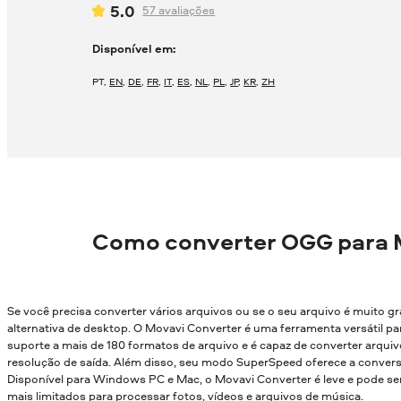
5.0
57
avaliações
Disponível em:
PT
,
EN
,
DE
,
FR
,
IT
,
ES
,
NL
,
PL
,
JP
,
KR
,
ZH
Como converter OGG para 
Se você precisa converter vários arquivos ou se o seu arquivo é muito g
alternativa de desktop. O Movavi Converter é uma ferramenta versátil par
suporte a mais de 180 formatos de arquivo e é capaz de converter arqui
resolução de saída. Além disso, seu modo SuperSpeed oferece a conver
Disponível para Windows PC e Mac, o Movavi Converter é leve e pode
mais limitados para processar fotos, vídeos e arquivos de música.