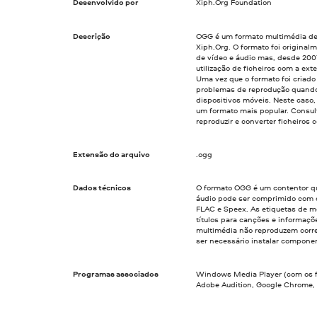
Desenvolvido por
Xiph.Org Foundation
Descrição
OGG é um formato multimédia de 
Xiph.Org. O formato foi original
de vídeo e áudio mas, desde 200
utilização de ficheiros com a ex
Uma vez que o formato foi criado
problemas de reprodução quando
dispositivos móveis. Neste caso,
um formato mais popular. Consul
reproduzir e converter ficheiros
Extensão do arquivo
.ogg
Dados técnicos
O formato OGG é um contentor q
áudio pode ser comprimido com o
FLAC e Speex. As etiquetas de me
títulos para canções e informaçõe
multimédia não reproduzem corre
ser necessário instalar compone
Programas associados
Windows Media Player (com os fi
Adobe Audition, Google Chrome, M