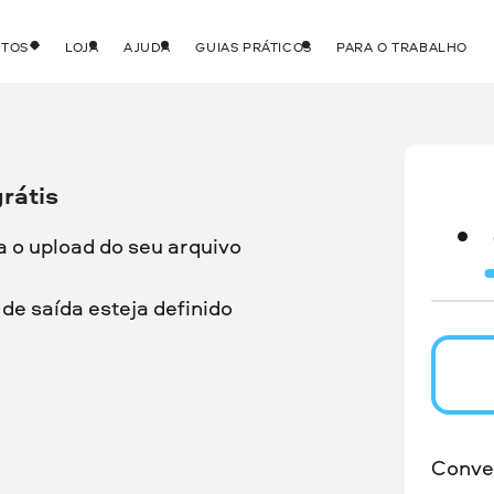
UTOS
LOJA
AJUDA
GUIAS PRÁTICOS
PARA O TRABALHO
rátis
a o upload do seu arquivo
de saída esteja definido
Conve