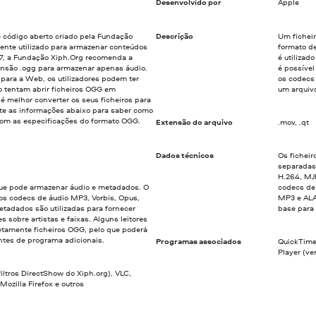
Desenvolvido por
Apple
código aberto criado pela Fundação
Descrição
Um fichei
mente utilizado para armazenar conteúdos
formato de
7, a Fundação Xiph.Org recomenda a
é utiliza
tensão .ogg para armazenar apenas áudio.
é possível
 para a Web, os utilizadores podem ter
os codecs 
 tentam abrir ficheiros OGG em
um arquiv
 é melhor converter os seus ficheiros para
te as informações abaixo para saber como
 com as especificações do formato OGG.
Extensão do arquivo
.mov, .qt
Dados técnicos
Os fichei
separadas
H.264, MJP
ue pode armazenar áudio e metadados. O
codecs de
s codecs de áudio MP3, Vorbis, Opus,
MP3 e ALA
tadados são utilizadas para fornecer
base para
s sobre artistas e faixas. Alguns leitores
tamente ficheiros OGG, pelo que poderá
ntes de programa adicionais.
Programas associados
QuickTime
Player (ve
ltros DirectShow do Xiph.org), VLC,
ozilla Firefox e outros