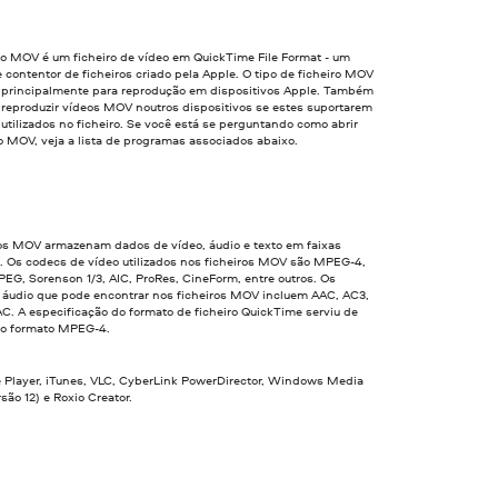
ro MOV é um ficheiro de vídeo em QuickTime File Format - um
 contentor de ficheiros criado pela Apple. O tipo de ficheiro MOV
do principalmente para reprodução em dispositivos Apple. Também
 reproduzir vídeos MOV noutros dispositivos se estes suportarem
utilizados no ficheiro. Se você está se perguntando como abrir
o MOV, veja a lista de programas associados abaixo.
ros MOV armazenam dados de vídeo, áudio e texto em faixas
. Os codecs de vídeo utilizados nos ficheiros MOV são MPEG-4,
EG, Sorenson 1/3, AIC, ProRes, CineForm, entre outros. Os
 áudio que pode encontrar nos ficheiros MOV incluem AAC, AC3,
C. A especificação do formato de ficheiro QuickTime serviu de
 o formato MPEG-4.
 Player, iTunes, VLC, CyberLink PowerDirector, Windows Media
rsão 12) e Roxio Creator.