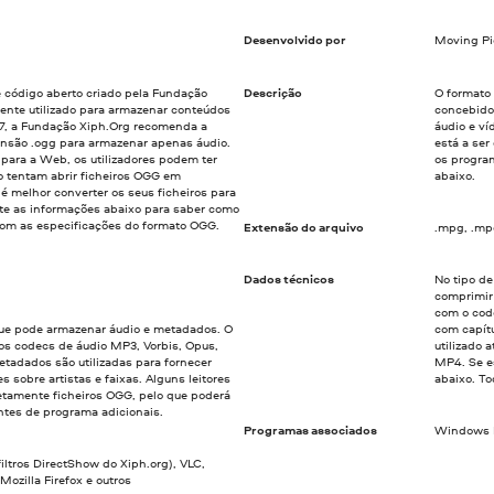
Desenvolvido por
Moving Pi
código aberto criado pela Fundação
Descrição
O formato 
mente utilizado para armazenar conteúdos
concebido
7, a Fundação Xiph.Org recomenda a
áudio e ví
tensão .ogg para armazenar apenas áudio.
está a se
 para a Web, os utilizadores podem ter
os progra
 tentam abrir ficheiros OGG em
abaixo.
 é melhor converter os seus ficheiros para
te as informações abaixo para saber como
 com as especificações do formato OGG.
Extensão do arquivo
.mpg, .m
Dados técnicos
No tipo d
comprimir 
com o cod
ue pode armazenar áudio e metadados. O
com capít
s codecs de áudio MP3, Vorbis, Opus,
utilizado 
tadados são utilizadas para fornecer
MP4. Se es
s sobre artistas e faixas. Alguns leitores
abaixo. T
tamente ficheiros OGG, pelo que poderá
ntes de programa adicionais.
Programas associados
Windows M
ltros DirectShow do Xiph.org), VLC,
ozilla Firefox e outros