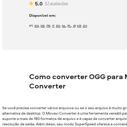
5.0
57
avaliações
Disponível em:
PT
,
EN
,
DE
,
FR
,
IT
,
ES
,
NL
,
PL
,
JP
,
KR
,
ZH
Como converter OGG para 
Converter
Se você precisa converter vários arquivos ou se o seu arquivo é muito g
alternativa de desktop. O Movavi Converter é uma ferramenta versátil par
suporte a mais de 180 formatos de arquivo e é capaz de converter arqui
resolução de saída. Além disso, seu modo SuperSpeed oferece a conver