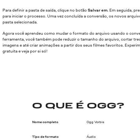
Para definir a pasta de saída, clique no botão
Salvar em
. Em seguida, pr
para iniciar o processo. Uma vez concluída a conversão, os novos arquiv
pasta selecionada.
Agora você aprendeu como mudar o formato do arquivo usando o conve
ferramenta, você também pode reduzir o tamanho do arquivo, cortar trec
imagens e até criar animações a partir dos seus filmes favoritos. Experi
gratuita e veja por si só!
O QUE É OGG?
Nome completo
Ogg Vorbis
Tipo de formato
Áudio