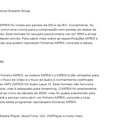
cture Experts Group
MPEG foi criado por peritos da ISO e da IEC. Inicialmente, foi
 como uma norma para a compressão com perdas de dados de
deo. Este formato foi lançado pela primeira vez em 1993 e ainda
r desenvolvido. Para saber mais sobre as especificações MPEG e
mas que podem reproduzir ficheiros MPEG, consulte a tabela
peg
e ficheiro MPEG, os codecs MPEG-1 e MPEG-2 são utilizados para
o fluxo de vídeo e o fluxo de áudio é normalmente codificado
ec MP2 (MPEG-1/2 Audio Layer II). Este formato não funciona
ulos, mas é adequado para streaming. O MPEG foi amplamente
até ao início da década de 2000, mas foi quase substituído pelo
tá a pensar como abrir um ficheiro MPEG, consulte a lista
odos estes programas reproduzem ficheiros MPEG.
edia Player, QuickTime, VLC, KMPlayer e muito mais