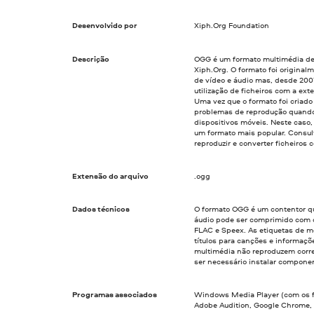
Desenvolvido por
Xiph.Org Foundation
Descrição
OGG é um formato multimédia de 
Xiph.Org. O formato foi original
de vídeo e áudio mas, desde 200
utilização de ficheiros com a ex
Uma vez que o formato foi criado
problemas de reprodução quando
dispositivos móveis. Neste caso,
um formato mais popular. Consul
reproduzir e converter ficheiros
Extensão do arquivo
.ogg
Dados técnicos
O formato OGG é um contentor q
áudio pode ser comprimido com o
FLAC e Speex. As etiquetas de me
títulos para canções e informaçõe
multimédia não reproduzem corre
ser necessário instalar compone
Programas associados
Windows Media Player (com os fi
Adobe Audition, Google Chrome, M