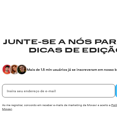
JUNTE-SE A NÓS PA
DICAS DE EDIÇÃO
Mais de 1.5 mln usuários já se inscreveram em nosso 
Seu e-mail
Ao me registrar, concordo em receber e-mails de marketing da Movavi e aceito a
Polí
Movavi
.