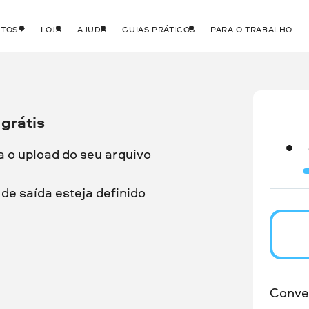
UTOS
LOJA
AJUDA
GUIAS PRÁTICOS
PARA O TRABALHO
grátis
a o upload do seu arquivo
de saída esteja definido
Conve