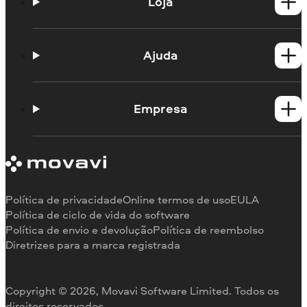
Loja
Produtos para Windows
Produtos para Mac
Ajuda
Guias práticos
Portal de aprendizagem
Empresa
Contato do suporte
Requisitos de sistema
Sobre a Movavi
Limitações da versão de teste
Testemunhos
Cancelar assinatura
Comentários na mídia
Reembolso
Por que nos escolher
Política de privacidade
Online termos de uso
EULA
Para o trabalho
Política de ciclo de vida do software
Política de envio e devolução
Política de reembolso
Diretrizes para a marca registrada
Copyright © 2026, Movavi Software Limited. Todos os
direitos reservados.