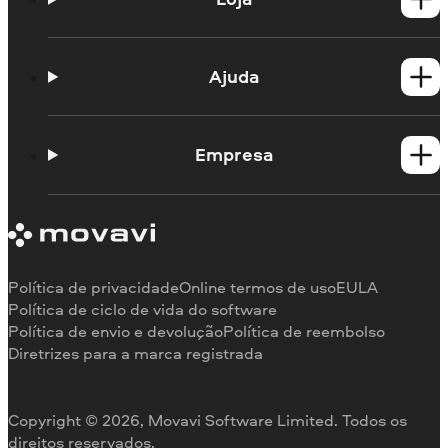
Produtos para Windows
Produtos para Mac
Ajuda
Guias práticos
Portal de aprendizagem
Empresa
Contato do suporte
Requisitos de sistema
Sobre a Movavi
Limitações da versão de teste
Testemunhos
Cancelar assinatura
Comentários na mídia
Reembolso
Por que nos escolher
Política de privacidade
Online termos de uso
EULA
Para o trabalho
Política de ciclo de vida do software
Política de envio e devolução
Política de reembolso
Diretrizes para a marca registrada
Copyright © 2026, Movavi Software Limited. Todos os
direitos reservados.