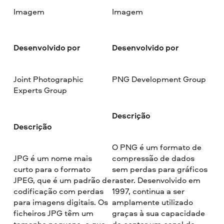
Imagem
Imagem
Desenvolvido por
Desenvolvido por
Joint Photographic
PNG Development Group
Experts Group
Descrição
Descrição
O PNG é um formato de
JPG é um nome mais
compressão de dados
curto para o formato
sem perdas para gráficos
JPEG, que é um padrão de
raster. Desenvolvido em
codificação com perdas
1997, continua a ser
para imagens digitais. Os
amplamente utilizado
ficheiros JPG têm um
graças à sua capacidade
tamanho pequeno, o que
de conter um canal de