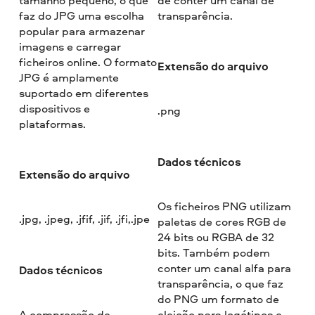
faz do JPG uma escolha
transparência.
popular para armazenar
imagens e carregar
ficheiros online. O formato
Extensão do arquivo
JPG é amplamente
suportado em diferentes
dispositivos e
.png
plataformas.
Dados técnicos
Extensão do arquivo
Os ficheiros PNG utilizam
.jpg, .jpeg, .jfif, .jif, .jfi,.jpe
paletas de cores RGB de
24 bits ou RGBA de 32
bits. Também podem
conter um canal alfa para
Dados técnicos
transparência, o que faz
do PNG um formato de
A compressão de
eleição para logótipos e