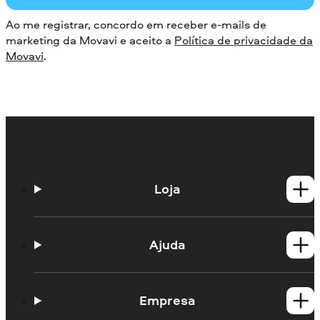
Ao me registrar, concordo em receber e-mails de
marketing da Movavi e aceito a
Política de privacidade da
Movavi
.
Loja
Produtos para Windows
Produtos para Mac
Ajuda
Guias práticos
Portal de aprendizagem
Empresa
Contato do suporte