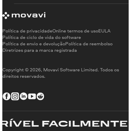
Requisitos de sistema
Sobre a Movavi
Limitações da versão de teste
Testemunhos
Cancelar assinatura
Comentários na mídia
Reembolso
Por que nos escolher
Política de privacidade
Online termos de uso
EULA
Para o trabalho
Política de ciclo de vida do software
Política de envio e devolução
Política de reembolso
Diretrizes para a marca registrada
Copyright © 2026, Movavi Software Limited. Todos os
direitos reservados.
VEL FACILMENTE