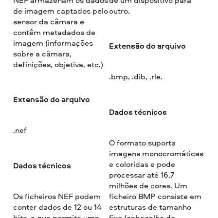
de imagem captados pelo
outro.
sensor da câmara e
contêm metadados de
imagem (informações
Extensão do arquivo
sobre a câmara,
definições, objetiva, etc.)
.bmp, .dib, .rle.
Extensão do arquivo
Dados técnicos
.nef
O formato suporta
imagens monocromáticas
e coloridas e pode
Dados técnicos
processar até 16,7
milhões de cores. Um
Os ficheiros NEF podem
ficheiro BMP consiste em
conter dados de 12 ou 14
estruturas de tamanho
bits, o que permite uma
fixo (cabeçalho do