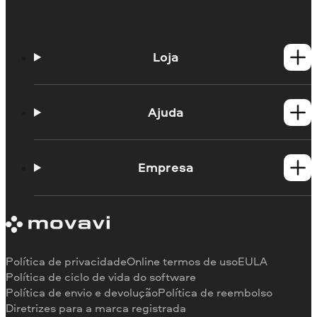
Loja
Produtos para Windows
Produtos para Mac
Ajuda
Guias práticos
Portal de aprendizagem
Empresa
Contato do suporte
Requisitos de sistema
Sobre a Movavi
Limitações da versão de teste
Testemunhos
Cancelar assinatura
Comentários na mídia
Reembolso
Por que nos escolher
Política de privacidade
Online termos de uso
EULA
Para o trabalho
Política de ciclo de vida do software
Política de envio e devolução
Política de reembolso
Diretrizes para a marca registrada