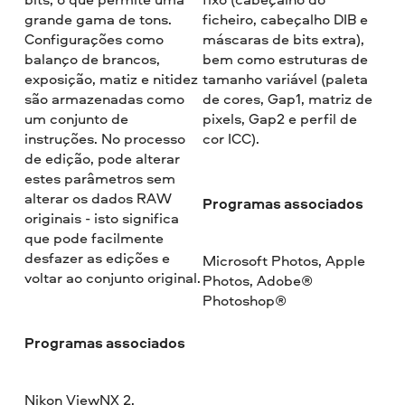
grande gama de tons.
ficheiro, cabeçalho DIB e
Configurações como
máscaras de bits extra),
balanço de brancos,
bem como estruturas de
exposição, matiz e nitidez
tamanho variável (paleta
são armazenadas como
de cores, Gap1, matriz de
um conjunto de
pixels, Gap2 e perfil de
instruções. No processo
cor ICC).
de edição, pode alterar
estes parâmetros sem
alterar os dados RAW
Programas associados
originais - isto significa
que pode facilmente
desfazer as edições e
Microsoft Photos, Apple
voltar ao conjunto original.
Photos, Adobe®
Photoshop®
Programas associados
Nikon ViewNX 2,