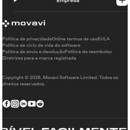
Empresa
Contato do suporte
Requisitos de sistema
Sobre a Movavi
Limitações da versão de teste
Testemunhos
Cancelar assinatura
Comentários na mídia
Reembolso
Por que nos escolher
Política de privacidade
Online termos de uso
EULA
Para o trabalho
Política de ciclo de vida do software
Política de envio e devolução
Política de reembolso
Diretrizes para a marca registrada
Copyright © 2026, Movavi Software Limited. Todos os
direitos reservados.