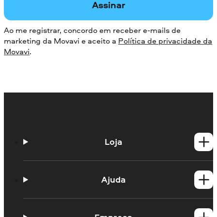
Assinar
Ao me registrar, concordo em receber e-mails de
marketing da Movavi e aceito a
Política de privacidade da
Movavi
.
Loja
Produtos para Windows
Produtos para Mac
Ajuda
Guias práticos
Portal de aprendizagem