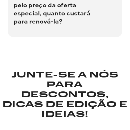
Fora isso, as versões são idênticas no
pelo preço da oferta
número de recursos e ferramentas.
especial, quanto custará
para renová-la?
Se você adquirir a assinatura pelo preço
da oferta especial, poderá renová-la pelo
mesmo valor.
JUNTE-SE A NÓS
PARA
DESCONTOS,
DICAS DE EDIÇÃO E
IDEIAS!