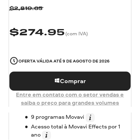
$
2,819.65
$
274.95
(com IVA)
OFERTA VÁLIDA ATÉ
9 DE AGOSTO DE 2026
Comprar
Entre em contato com o setor vendas e
saiba o preço para grandes volumes
9 programas Movavi
Acesso total à Movavi Effects por 1
ano