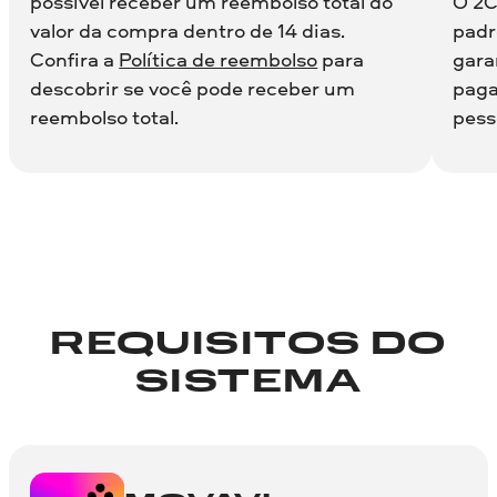
possível receber um reembolso total do
O 2C
valor da compra dentro de 14 dias.
padr
Confira a
Política de reembolso
para
gara
descobrir se você pode receber um
paga
reembolso total.
pess
REQUISITOS DO
SISTEMA