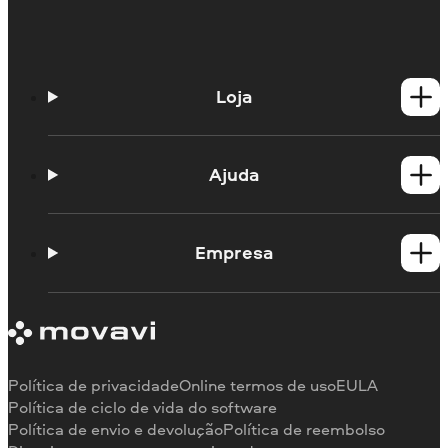
Loja
Produtos para Windows
Produtos para Mac
Ajuda
Guias práticos
Portal de aprendizagem
Empresa
Contato do suporte
Requisitos de sistema
Sobre a Movavi
Limitações da versão de teste
Testemunhos
Cancelar assinatura
Comentários na mídia
Reembolso
Por que nos escolher
Política de privacidade
Online termos de uso
EULA
Para o trabalho
Política de ciclo de vida do software
Política de envio e devolução
Política de reembolso