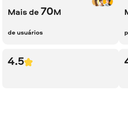
70
Mais de
M
de usuários
p
4.5